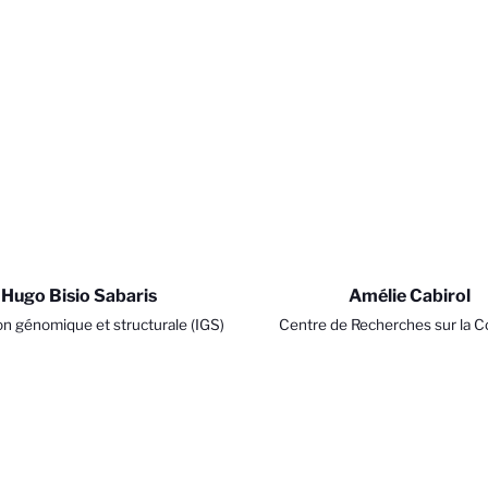
vos Options
Hugo Bisio Sabaris
Amélie Cabirol
aramètres de confidentialité, en garantissant la conformité
on génomique et structurale (IGS)
Centre de Recherches sur la C
- UMR7256
Animale (CRCA) - UMR5