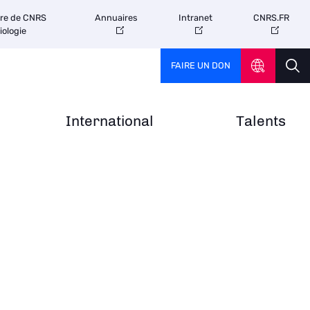
tre de CNRS
Annuaires
Intranet
CNRS.FR
iologie
FAIRE UN DON
International
Talents