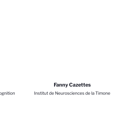
Fanny Cazettes
 avec les réglementations. Personnalisez vos préférences po
ognition
Institut de Neurosciences de la Timone
169
(INT) - UMR7289