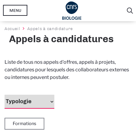
Aller
MENU
au
contenu
principal
Fil
Accueil
Appels à candidature
d'Ariane
Appels à candidatures
Liste de tous nos appels d'offres, appels à projets,
candidatures pour lesquels des collaborateurs externes
ou internes peuvent postuler.
Formations