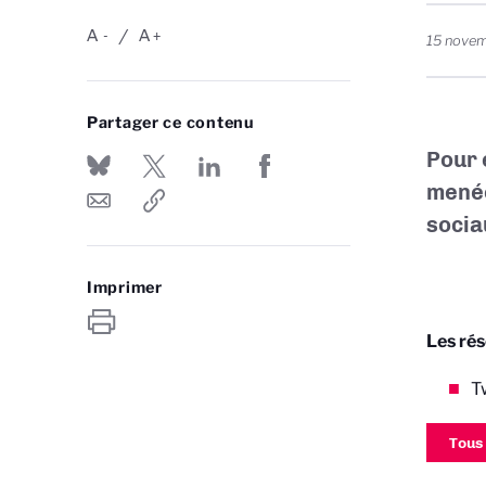
A
A
-
+
15 nove
Partager ce contenu
Pour 
menée
socia
Imprimer
Les rés
Tw
Tous