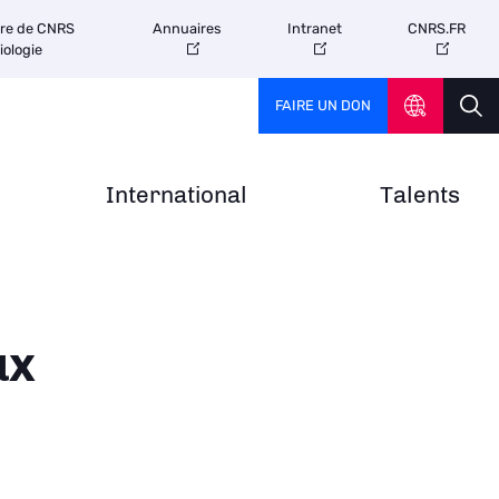
tre de CNRS
Annuaires
Intranet
CNRS.FR
iologie
FAIRE UN DON
International
Talents
ux