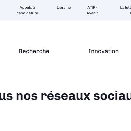
Appels à
Librairie
ATIP-
La let
candidature
Avenir
B
Recherche
Innovation
ane
us nos réseaux socia