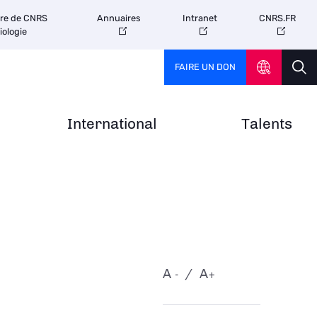
tre de CNRS
Annuaires
Intranet
CNRS.FR
iologie
FAIRE UN DON
International
Talents
A
A
-
+