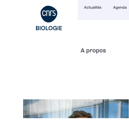
Navigation
Aller
Actualités
Agenda
secondaire
au
contenu
principal
A propos
Navigation
principale