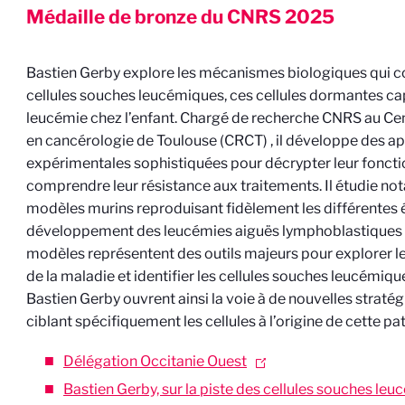
Médaille de bronze du CNRS
2025
Bastien Gerby explore les mécanismes biologiques qui co
cellules souches leucémiques, ces cellules dormantes capa
leucémie chez l’enfant. Chargé de recherche CNRS au Ce
en cancérologie de Toulouse (CRCT)
, il développe des 
expérimentales sophistiquées pour décrypter leur fonct
comprendre leur résistance aux traitements. Il étudie n
modèles murins reproduisant fidèlement les différentes 
développement des leucémies aiguës lymphoblastiques 
modèles représentent des outils majeurs pour explorer l
de la maladie et identifier les cellules souches leucémiqu
Bastien Gerby ouvrent ainsi la voie à de nouvelles straté
ciblant spécifiquement les cellules à l’origine de cette pa
Délégation Occitanie Ouest
Bastien Gerby, sur la piste des cellules souches le