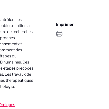
ntrôlent les
Imprimer
bles d’initier la
ntre de recherches
approches
ionnement et
otamment des
étapes du
B humaines. Ces
es étapes précoces
es. Les travaux de
gies thérapeutiques
thologie.
ucémiques