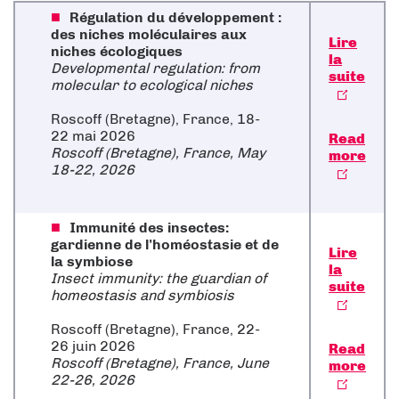
Régulation du développement :
des niches moléculaires aux
Lire
niches écologiques
la
Developmental regulation: from
suite
molecular to ecological niches
Roscoff (Bretagne), France, 18-
22 mai 2026
Read
Roscoff (Bretagne), France, May
more
18-22, 2026
Immunité des insectes:
gardienne de l'homéostasie et de
Lire
la symbiose
la
Insect immunity: the guardian of
suite
homeostasis and symbiosis
Roscoff (Bretagne), France, 22-
26 juin 2026
Read
Roscoff (Bretagne), France, June
more
22-26, 2026