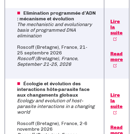
Elimination programmée d’ADN
: mécanisme et évolution
Lire
The mechanistic and evolutionary
la
basis of programmed DNA
suite
elimination
Roscoff (Bretagne), France, 21-
25 septembre 2026
Read
Roscoff (Bretagne), France,
more
September 21-25, 2026
Écologie et évolution des
interactions hôte-parasite face
aux changements globaux
Lire
Ecology and evolution of host-
la
parasite interactions in a changing
suite
world
Roscoff (Bretagne), France, 2-6
Read
novembre 2026
more