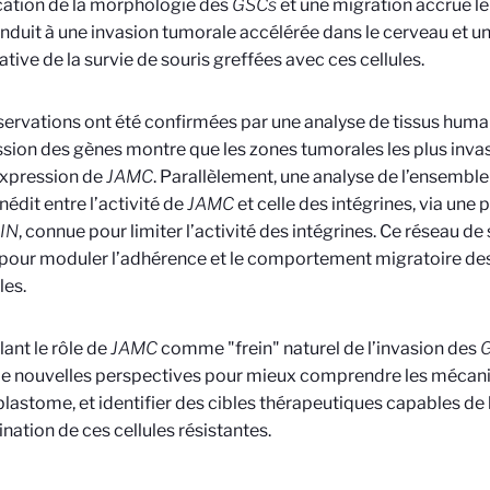
ation de la morphologie des
GSCs
et une migration accrue le
nduit à une invasion tumorale accélérée dans le cerveau et u
cative de la survie de souris greffées avec ces cellules.
ervations ont été confirmées par une analyse de tissus humain
ssion des gènes montre que les zones tumorales les plus inva
expression de
JAMC
. Parallèlement, une analyse de l’ensemble
inédit entre l’activité de
JAMC
et celle des intégrines, via une
IN
, connue pour limiter l’activité des intégrines. Ce réseau de
 pour moduler l’adhérence et le comportement migratoire des
les.
lant le rôle de
JAMC
comme "frein" naturel de l’invasion des
de nouvelles perspectives pour mieux comprendre les mécan
blastome, et identifier des cibles thérapeutiques capables de l
nation de ces cellules résistantes.