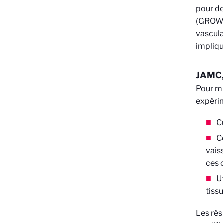
pour de
(GROW),
vascula
impliqu
JAMC, 
Pour mi
expérim
C
C
vais
ces 
U
tissu
Les rés