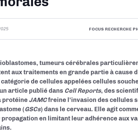
morales
2025
FOCUS RECHERCHE PH
lioblastomes, tumeurs cérébrales particulière
tent aux traitements en grande partie à cause 
 catégorie de cellules appelées cellules souch
un article publié dans
Cell Reports
, des scient
a protéine
JAMC
freine l’invasion des cellules
lastome (
GSCs
) dans le cerveau. Elle agit comm
r propagation en limitant leur adhérence aux v
ins.