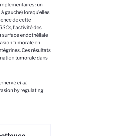
omplémentaires : un
 à gauche) lorsqu’elles
bsence de cette
GSCs
, l’activité des
a surface endothéliale
vasion tumorale en
ntégrines. Ces résultats
ination tumorale dans
erhervé
et al.
vasion by regulating
metteuse