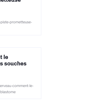
e-piste-prometteuse-
 le
les souches
u-cerveau-comment-le-
ioblastome