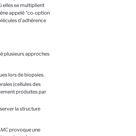
 elles se multiplient
ne appelé "co-option
olécules d’adhérence
é plusieurs approches
ues lors de biopsies.
rales (cellules des
llement produites par
server la structure
AMC
provoque une