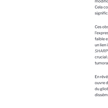
modific
Cela co
signifi
Ces obs
l’expre
faible 
un lien 
SHARP
crucial
tumora
En révé
ouvre 
du glio
dissémi