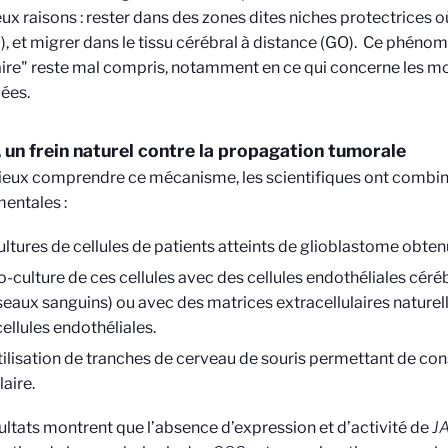
ux raisons : rester dans des zones dites niches protectrices où
 et migrer dans le tissu cérébral à distance (GO).
Ce phénomè
ire" reste mal compris, notamment en ce qui concerne les m
ées.
un frein naturel contre la propagation tumorale
eux comprendre ce mécanisme, les scientifiques ont combin
entales :
ultures de cellules de patients atteints de glioblastome obten
o-culture de ces cellules avec des cellules endothéliales céréb
seaux sanguins) ou avec des matrices extracellulaires nature
cellules endothéliales.
tilisation de tranches de cerveau de souris permettant de con
laire.
ultats montrent que l’absence d’expression et d’activité de
J