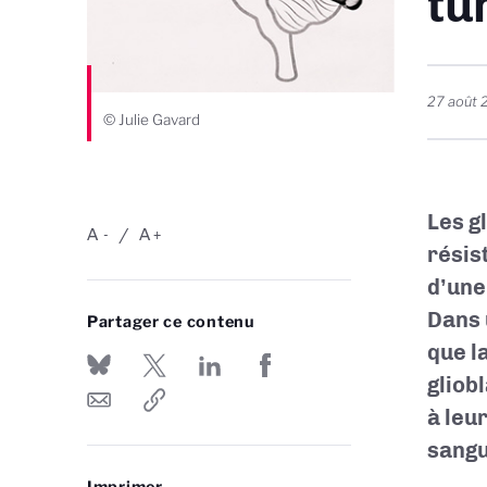
tu
27 août 
© Julie Gavard
Les g
A
A
-
+
résis
d’une
Dans 
Partager ce contenu
que l
gliob
à leu
sangu
Imprimer