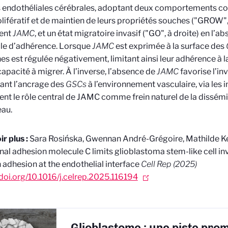
s endothéliales cérébrales, adoptant deux comportements c
olifératif et de maintien de leurs propriétés souches ("GROW",
ent
JAMC
, et un état migratoire invasif ("GO", à droite) en l’a
le d’adhérence. Lorsque
JAMC
est exprimée à la surface des
nes est régulée négativement, limitant ainsi leur adhérence à l
 capacité à migrer. À l’inverse, l’absence de
JAMC
favorise l’in
ant l’ancrage des
GSCs
à l’environnement vasculaire, via les i
ent le rôle central de JAMC comme frein naturel de la dissém
eau.
r plus :
Sara Rosińska, Gwennan André-Grégoire, Mathilde K
nal adhesion molecule C limits glioblastoma stem-like cell in
n adhesion at the endothelial interface
Cell Rep (2025)
/doi.org/10.1016/j.celrep.2025.116194
Glioblastome : une piste pro