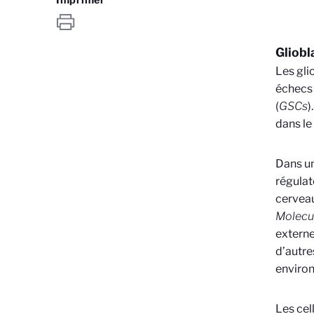
Gliobl
Les gli
échecs 
(
GSCs
)
dans le
Dans un
régulat
cerveau
Molecu
externe
d’autre
enviro
Les cel