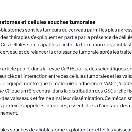
astomes et cellules souches tumorales
oblastomes sont les tumeurs du cerveau parmi les plus agressi
des thérapies s’expliquent en partie par la présence de cellu
. Ces cellules sont capables d’initier la formation des gliobla
 cerveau et de relancer la croissance tumorale après les trait
 article publié dans la revue
Cell Reports
, des scientifiques on
eur clé de l’interaction entre ces cellules tumorales et les va
. L’équipe montre que la molécule d’adhérence
JAMC
(
Juncti
le C
) joue un rôle central dans la distribution des
GSCs
: elle f
 des vaisseaux et freine ainsi leur dissémination. Ce mécanism
s protéines appelées intégrines, essentielles à l’ancrage des c
nnement.
lules souches de glioblastome exploitent en effet les vaisse