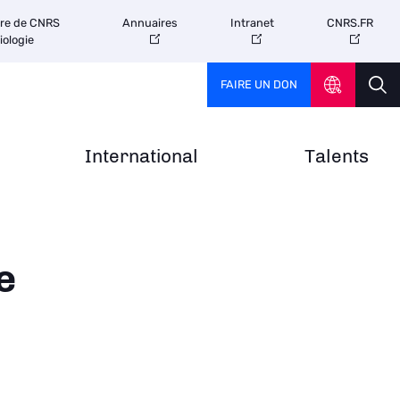
tre de CNRS
Annuaires
Intranet
CNRS.FR
iologie
FAIRE UN DON
International
Talents
e