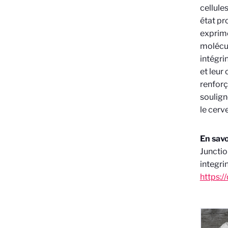
cellule
état pr
exprim
molécu
intégri
et leur
renforç
soulign
le cerv
En savoi
Junctio
integri
https:/