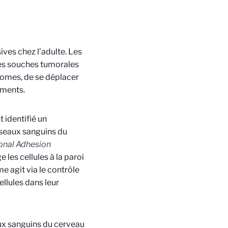
ves chez l’adulte. Les
les souches tumorales
stomes, de se déplacer
ements.
t identifié un
isseaux sanguins du
onal Adhesion
ige les cellules à la paroi
e agit via le contrôle
ellules dans leur
aux sanguins du cerveau