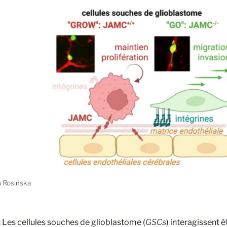
a Rosińska
:
Les cellules souches de glioblastome (
GSCs
) interagissent 