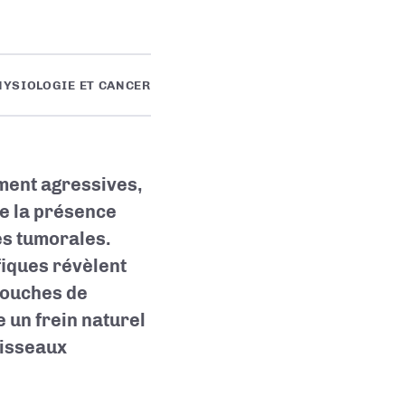
YSIOLOGIE ET CANCER
ment agressives,
de la présence
es tumorales.
ifiques révèlent
 souches de
e un frein naturel
aisseaux