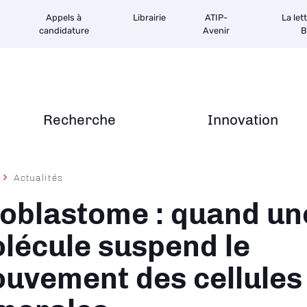
Appels à
Librairie
ATIP-
La let
candidature
Avenir
B
Recherche
Innovation
Actualités
ane
ioblastome : quand un
lécule suspend le
uvement des cellules