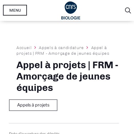
Aller
MENU
au
contenu
principal
Fil
Accueil
Appels à candidature
Appel à
projets | FRM - Amorçage de jeunes équipes
d'Ariane
Appel à projets | FRM -
Amorçage de jeunes
équipes
Appels à projets
Date d’ouverture des dépôts