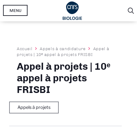
Aller
MENU
au
contenu
principal
Fil
Accueil
Appels à candidature
Appel à
projets | 10ᵉ appel à projets FRISBI
d'Ariane
Appel à projets | 10ᵉ
appel à projets
FRISBI
Appels à projets