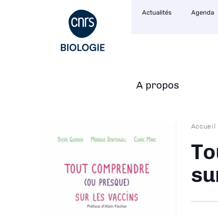
Navigation
Aller
Actualités
Agenda
secondaire
au
contenu
principal
A propos
Navigation
principale
Fil
Accueil
d'Ari
To
su