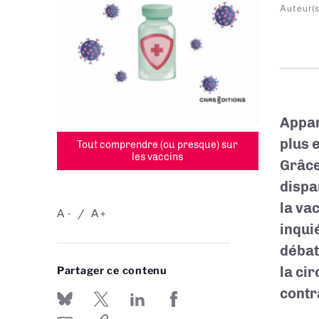
Auteur(s
Appar
plus 
Tout comprendre (ou presque) sur
les vaccins
Grâce
dispa
la va
A
A
-
+
inquié
débat
la ci
Partager ce contenu
contr