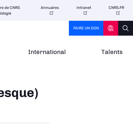
tre de CNRS
Annuaires
Intranet
CNRS.FR
iologie
FAIRE UN DON
International
Talents
esque)