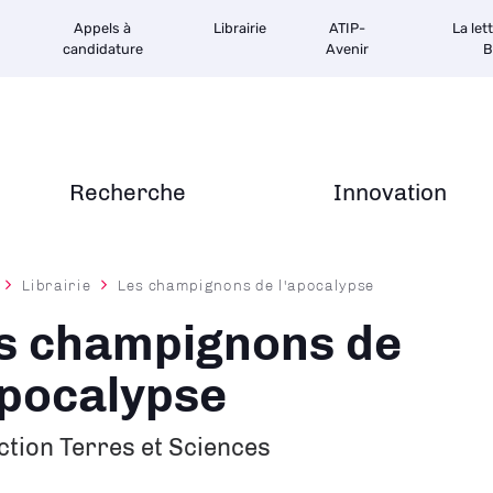
Appels à
Librairie
ATIP-
La let
candidature
Avenir
B
Recherche
Innovation
Librairie
Les champignons de l'apocalypse
ane
s champignons de
apocalypse
ction Terres et Sciences