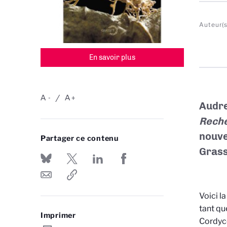
Auteur(s
En savoir plus
A
A
-
+
Audre
Reche
nouve
Partager ce contenu
Grass
Voici l
tant qu
Imprimer
Cordyce