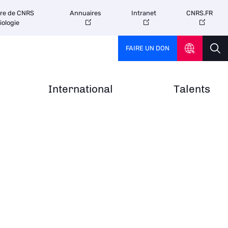
tre de CNRS
Annuaires
Intranet
CNRS.FR
iologie
FAIRE UN DON
International
Talents