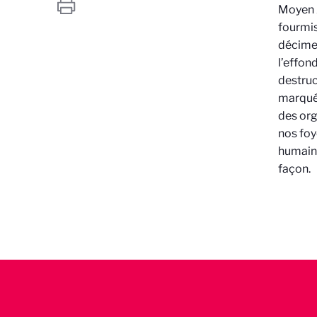
Moyen Â
fourmis
décimen
l’effon
destruc
marqué n
des org
nos foy
humains
façon.