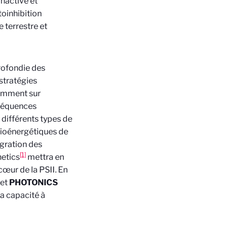
inactivé et
toinhibition
 terrestre et
profondie des
 stratégies
tamment sur
nséquences
 différents types de
bioénergétiques de
gration des
[1]
netics
mettra en
cœur de la PSII. En
jet
PHOTONICS
a capacité à