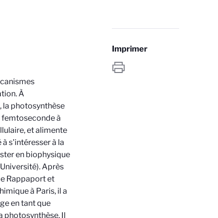
Imprimer
écanismes
tion. À
ue, la photosynthèse
 la femtoseconde à
lulaire, et alimente
à s'intéresser à la
ster en biophysique
 Université). Après
ce Rappaport et
imique à Paris, il a
ège en tant que
a photosynthèse. Il