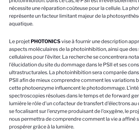
photoinhibition. Dans ce cas, le PSII est irréversiblement 
nécessite une réparation coûteuse pour la cellule. La pho
représente un facteur limitant majeur de la photosynthèse
aquatique.
Le projet
PHOTONICS
vise à fournir une description ap
aspects moléculaires de la photoinhibition, ainsi que des
cellulaires pour l'éviter. La recherche se concentrera no
l'élucidation du site du dommage dans le PSII et ses co
ultrastructurales. La photoinhibition sera comparée dans
PSII afin de mieux comprendre comment les variations 
cette photoenzyme influencent le photodommage. L'inté
spectroscopies résolues dans le temps et de forward ge
lumière le rôle d'un cofacteur de transfert d'électrons au 
se focalisant sur l'enzyme produisant de l'oxygène, le pro
nous permettra de comprendre comment la vie a affiné s
prospérer grâce à la lumière.