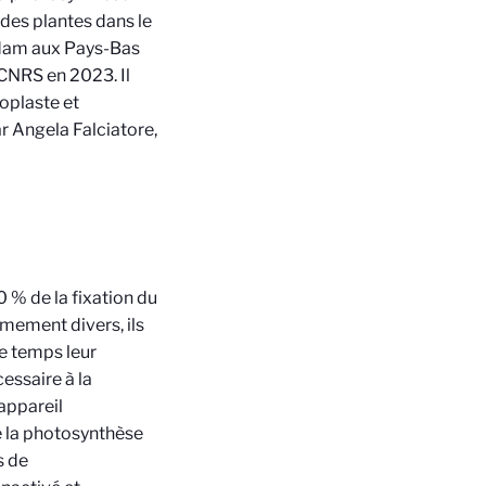
des plantes dans le
rdam aux Pays-Bas
 CNRS en 2023. Il
roplaste et
ar Angela Falciatore,
 % de la fixation du
mement divers, ils
e temps leur
cessaire à la
appareil
e la photosynthèse
s de