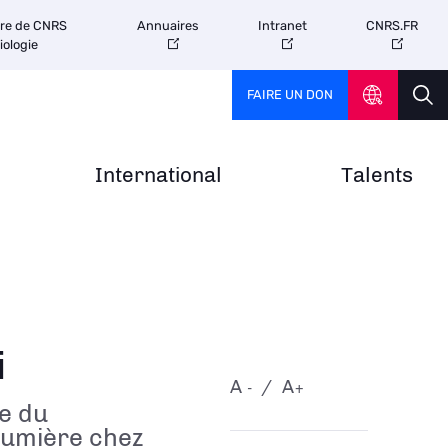
tre de CNRS
Annuaires
Intranet
CNRS.FR
iologie
FAIRE UN DON
International
Talents
i
A
A
-
+
e du
 lumière chez