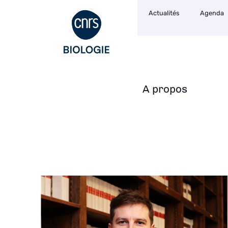
Navigation
Aller
Actualités
Agenda
secondaire
au
contenu
principal
A propos
Navigation
principale