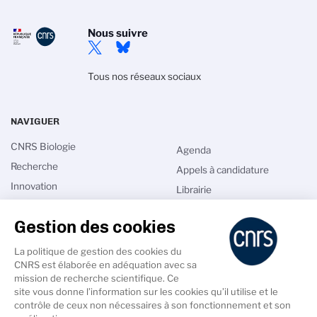
Nous suivre
Tous nos réseaux sociaux
NAVIGUER
CNRS Biologie
Agenda
Recherche
Appels à candidature
Innovation
Librairie
International
Annuaires
Gestion des cookies
Talents
Intranet
Comité national
Les sciences du vivant au
La politique de gestion des cookies du
XXIe siècle
CNRS est élaborée en adéquation avec sa
Actualités
mission de recherche scientifique. Ce
site vous donne l’information sur les cookies qu’il utilise et le
contrôle de ceux non nécessaires à son fonctionnement et son