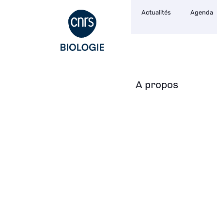
Navigation
Aller
Actualités
Agenda
secondaire
au
contenu
principal
A propos
Navigation
principale