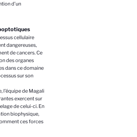
ntion d’un
apoptotiques
ssus cellulaire
ment dangereuses,
ment de cancers. Ce
ion des organes
tes dans ce domaine
ocessus sur son
, l’équipe de Magali
rantes exercent sur
elage de celui-ci. En
ation biophysique,
comment ces forces