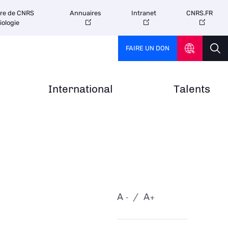
tre de CNRS
Annuaires
Intranet
CNRS.FR
iologie
FAIRE UN DON
International
Talents
A
A
-
+