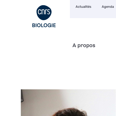
Navigation
Aller
Actualités
Agenda
secondaire
au
contenu
principal
A propos
Navigation
principale