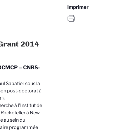
Imprimer
 Grant 2014
/ LBCMCP – CNRS-
aul Sabatier sous la
son post-doctorat à
 ».
rche à l’Institut de
de Rockefeller à New
e au sein du
lulaire programmée