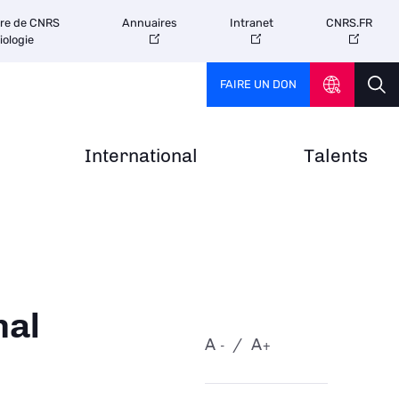
tre de CNRS
Annuaires
Intranet
CNRS.FR
iologie
FAIRE UN DON
International
Talents
nal
A
A
-
+