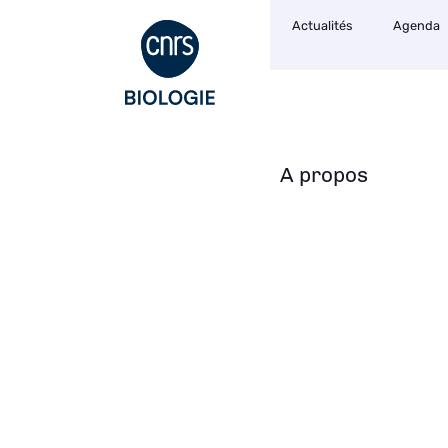
Navigation
Aller
Actualités
Agenda
secondaire
au
contenu
principal
A propos
Navigation
principale