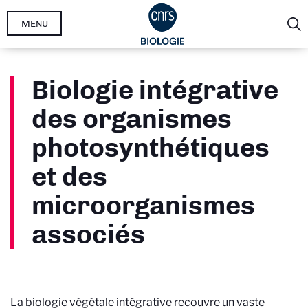
Aller
MENU
au
contenu
principal
Biologie intégrative
des organismes
photosynthétiques
et des
microorganismes
associés
La biologie végétale intégrative recouvre un vaste