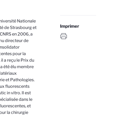
iversité Nationale
Imprimer
ité de Strasbourg et
le CNRS en 2006, a
mu directeur de
onsolidator
centes pour la
l a reçu le Prix du
 a été élu membre
Matériaux
ie et Pathologies.
ux fluorescents
c in vitro. Il est
spécialisée dans le
fluorescentes, et
ur la chirurgie