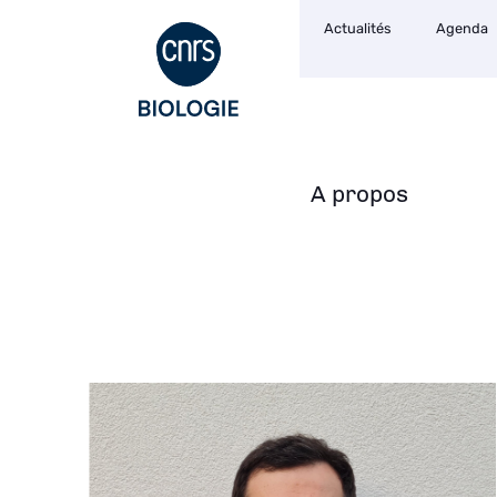
Navigation
Aller
Actualités
Agenda
secondaire
au
contenu
principal
A propos
Navigation
principale