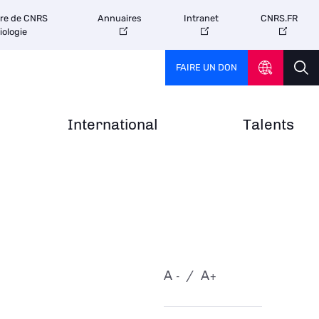
tre de CNRS
Annuaires
Intranet
CNRS.FR
iologie
FAIRE UN DON
International
Talents
A
A
-
+