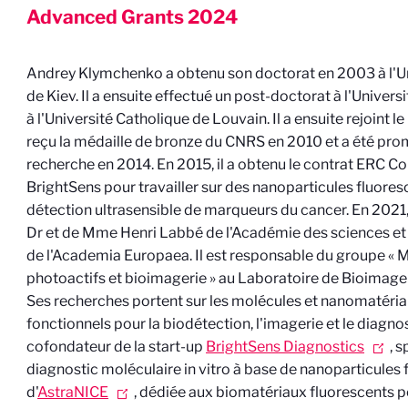
Advanced Grants
2024
Andrey Klymchenko a obtenu son doctorat en 2003 à l'Un
de Kiev. Il a ensuite effectué un post-doctorat à l'Univers
à l'Université Catholique de Louvain. Il a ensuite rejoint 
reçu la médaille de bronze du CNRS en 2010 et a été pro
recherche en 2014. En 2015, il a obtenu le contrat ERC C
BrightSens pour travailler sur des nanoparticules fluores
détection ultrasensible de marqueurs du cancer. En 2021, i
Dr et de Mme Henri Labbé de l'Académie des sciences et
de l'Academia Europaea. Il est responsable du groupe « 
photoactifs et bioimagerie » au Laboratoire de Bioimager
Ses recherches portent sur les molécules et nanomatéria
fonctionnels pour la biodétection, l'imagerie et le diagnosti
cofondateur de la start-up
BrightSens Diagnostics
, 
diagnostic moléculaire in vitro à base de nanoparticules 
d'
AstraNICE
, dédiée aux biomatériaux fluorescents po