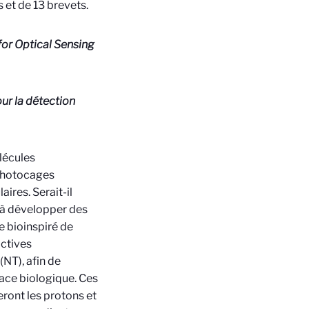
s et de 13 brevets.
or Optical Sensing
ur la détection
lécules
 photocages
ires. Serait-il
 à développer des
e bioinspiré de
actives
NT), afin de
face biologique. Ces
seront les protons et