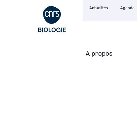
Navigation
Aller
Actualités
Agenda
secondaire
au
contenu
principal
A propos
Navigation
principale