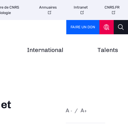
tre de CNRS
Annuaires
Intranet
CNRS.FR
iologie
FAIRE UN DON
International
Talents
 et
A
A
-
+