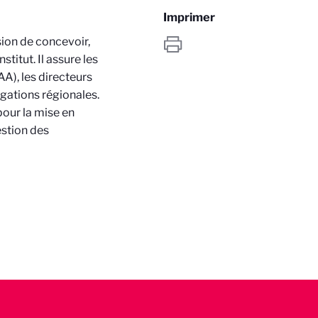
Imprimer
sion de concevoir,
titut. Il assure les
AA), les directeurs
égations régionales.
 pour la mise en
estion des