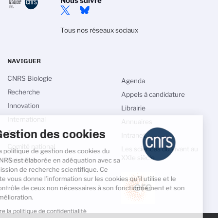
Nous suivre
Tous nos réseaux sociaux
NAVIGUER
CNRS Biologie
Agenda
Recherche
Appels à candidature
Innovation
Librairie
International
Annuaires
Gestion des cookies
Talents
Intranet
Comité national
Les sciences du vivant au
La politique de gestion des cookies du
XXIe siècle
CNRS est élaborée en adéquation avec sa
Actualités
mission de recherche scientifique. Ce
site vous donne l’information sur les cookies qu’il utilise et le
contrôle de ceux non nécessaires à son fonctionnement et son
amélioration.
Lire la politique de confidentialité
PIED