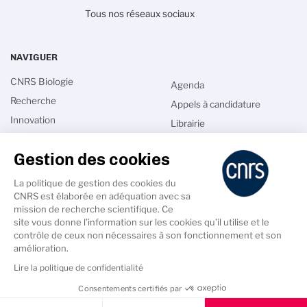
Tous nos réseaux sociaux
NAVIGUER
CNRS Biologie
Agenda
Recherche
Appels à candidature
Innovation
Librairie
International
Annuaires
Gestion des cookies
Talents
Intranet
Comité national
Les sciences du vivant au
La politique de gestion des cookies du
XXIe siècle
CNRS est élaborée en adéquation avec sa
Actualités
mission de recherche scientifique. Ce
site vous donne l’information sur les cookies qu’il utilise et le
contrôle de ceux non nécessaires à son fonctionnement et son
amélioration.
Lire la politique de confidentialité
PIED
DE
Accessibilité - non conforme
Crédits
Mentions légales
Consentements certifiés par
PAGE
SECONDAIRE
Cookies & Services