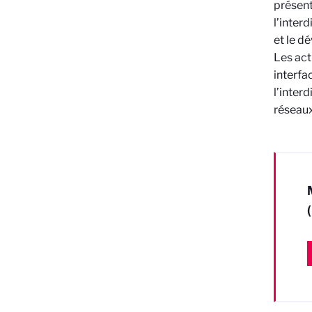
présent
l’inter
et le d
Les act
interfa
l’inter
réseaux