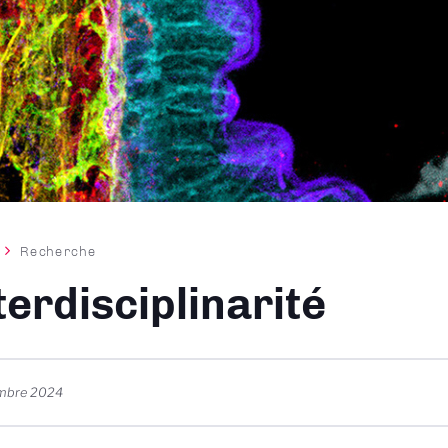
Recherche
ane
terdisciplinarité
embre 2024