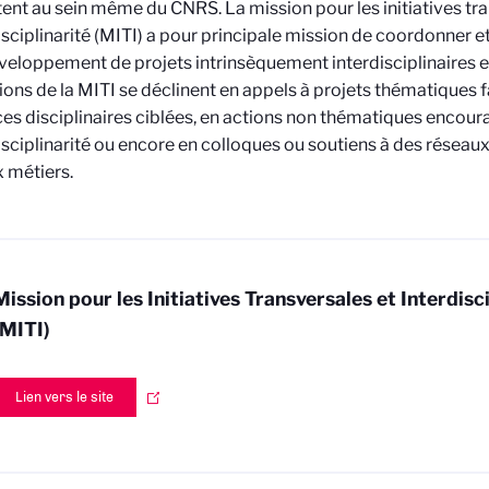
ent au sein même du CNRS. La mission pour les initiatives tr
disciplinarité (MITI) a pour principale mission de coordonner e
éveloppement de projets intrinsèquement interdisciplinaires e
ions de la MITI se déclinent en appels à projets thématiques 
ces disciplinaires ciblées, en actions non thématiques encour
disciplinarité ou encore en colloques ou soutiens à des résea
 métiers.
Mission pour les Initiatives Transversales et Interdisc
(MITI)
Lien vers le site