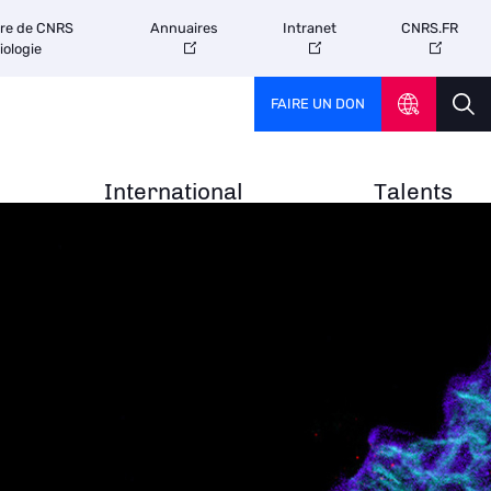
tre de CNRS
Annuaires
Intranet
CNRS.FR
iologie
FAIRE UN DON
International
Talents