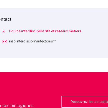
ntact
Equipe interdisciplinarité et réseaux métiers
insb.interdisciplinarite@cnrs.fr
Découvrez les actualit
iences biologiques