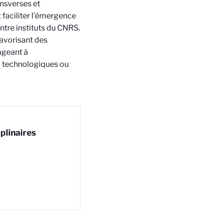
ansverses et
t faciliter l’émergence
ntre instituts du CNRS.
favorisant des
ageant à
ux technologiques ou
iplinaires