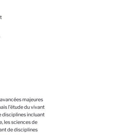
t
s
s avancées majeures
is l’étude du vivant
 disciplines incluant
e, les sciences de
ant de disciplines