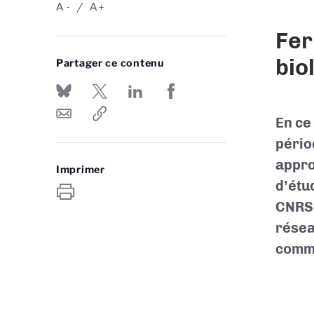
A
A
-
+
Fer
bio
Partager ce contenu
En ce
pério
appro
Imprimer
d’étu
CNRS 
résea
comm