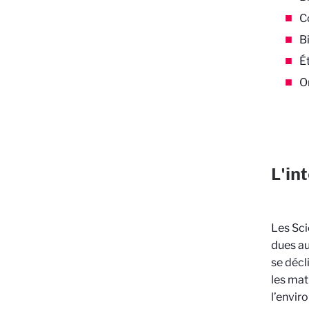
C
B
É
O
L'in
Les Sci
dues au
se décl
les mat
l’envir