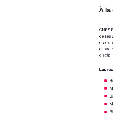
À la
CNRS B
de ses 
crée un
espaces
discipli
Les rec
B
M
B
M
B