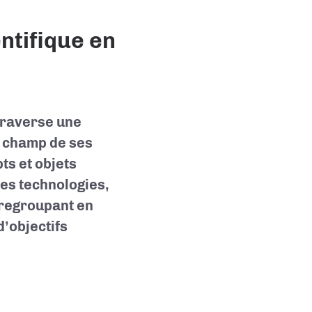
entifique en
 traverse une
e champ de ses
ts et objets
des technologies,
 regroupant en
’objectifs