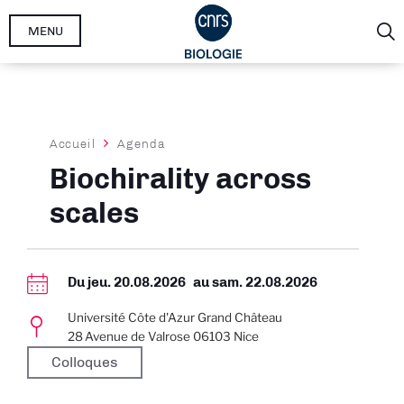
Aller
MENU
au
contenu
principal
Fil
Accueil
Agenda
d'Ariane
Biochirality across
scales
Du
jeu. 20.08.2026
au
sam. 22.08.2026
Université Côte d'Azur Grand Château
28 Avenue de Valrose 06103 Nice
Colloques