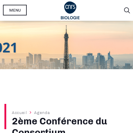
Aller
MENU
au
contenu
principal
Fil
Accueil
Agenda
2ème Conférence du
d'Ariane
Consortium