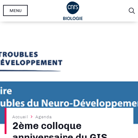
Aller
MENU
au
contenu
principal
Fil
Accueil
Agenda
2ème colloque
d'Ariane
anniversaire du GIS