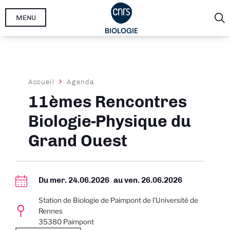
Aller
MENU
au
contenu
principal
Fil
Accueil
Agenda
d'Ariane
11èmes Rencontres
Biologie-Physique du
Grand Ouest
Du
mer. 24.06.2026
au
ven. 26.06.2026
Station de Biologie de Paimpont de l’Université de
Rennes
35380 Paimpont