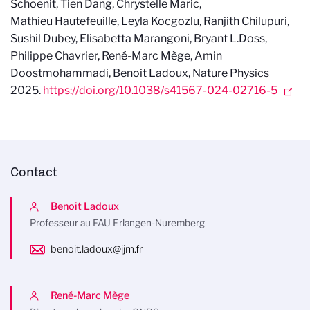
Schoenit, Tien Dang, Chrystelle Maric,
Mathieu
Hautefeuille, Leyla Kocgozlu, Ranjith Chilupuri,
Sushil Dubey, Elisabetta Marangoni, Bryant L.Doss,
Philippe Chavrier, René-Marc Mège, Amin
Doostmohammadi, Benoit Ladoux, Nature Physics
2025.
https://doi.org/10.1038/s41567-024-02716-5
Contact
Benoit Ladoux
Professeur au FAU Erlangen-Nuremberg
benoit.ladoux@ijm.fr
René-Marc Mège