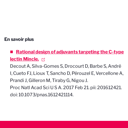
En savoir plus
Rational design of adjuvants targeting the C-type
lectin Mincle.
Decout A, Silva-Gomes S, Drocourt D, Barbe S, André
I, Cueto FJ, Lioux T, Sancho D, Pérouzel E, Vercellone A,
Prandi J, Gilleron M, Tiraby G, Nigou J.
Proc Natl Acad Sci U S A. 2017 Feb 21. pii: 201612421.
doi: 10.1073/pnas.1612421114.