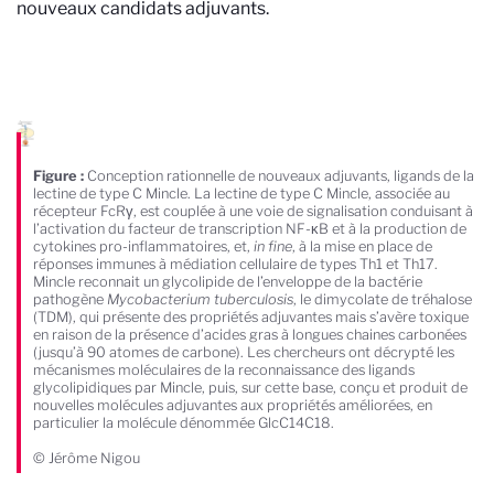
nouveaux candidats adjuvants.
Figure :
Conception rationnelle de nouveaux adjuvants, ligands de la
lectine de type C Mincle. La lectine de type C Mincle, associée au
récepteur FcRγ, est couplée à une voie de signalisation conduisant à
l’activation du facteur de transcription NF-κB et à la production de
cytokines pro-inflammatoires, et,
in fine
, à la mise en place de
réponses immunes à médiation cellulaire de types Th1 et Th17.
Mincle reconnait un glycolipide de l’enveloppe de la bactérie
pathogène
Mycobacterium tuberculosis
, le dimycolate de tréhalose
(TDM), qui présente des propriétés adjuvantes mais s’avère toxique
en raison de la présence d’acides gras à longues chaines carbonées
(jusqu’à 90 atomes de carbone). Les chercheurs ont décrypté les
mécanismes moléculaires de la reconnaissance des ligands
glycolipidiques par Mincle, puis, sur cette base, conçu et produit de
nouvelles molécules adjuvantes aux propriétés améliorées, en
particulier la molécule dénommée GlcC14C18.
© Jérôme Nigou