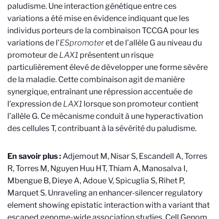
paludisme. Une interaction génétique entre ces
variations a été mise en évidence indiquant que les
individus porteurs de la combinaison TCCGA pour les
variations de l’
ESpromoter
et de l’allèle G au niveau du
promoteur de
LAX1
présentent un risque
particulièrement élevé de développer une forme sévère
de la maladie. Cette combinaison agit de manière
synergique, entraînant une répression accentuée de
l’expression de
LAX1
lorsque son promoteur contient
l’allèle G. Ce mécanisme conduit à une hyperactivation
des cellules T, contribuant à la sévérité du paludisme.
En savoir plus :
Adjemout M, Nisar S, Escandell A, Torres
R, Torres M, Nguyen Huu HT, Thiam A, Manosalva I,
Mbengue B, Dieye A, Adoue V, Spicuglia S, Rihet P,
Marquet S. Unraveling an enhancer-silencer regulatory
element showing epistatic interaction with a variant that
escaped genome-wide association studies. Cell Genom.