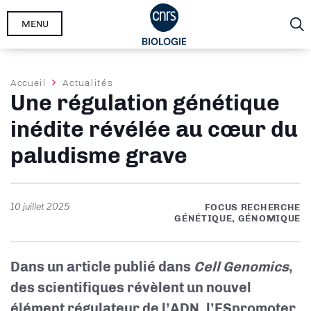
Aller
MENU
au
contenu
principal
Fil
Accueil
Actualités
Une régulation génétique
d'Ariane
inédite révélée au cœur du
paludisme grave
10 juillet 2025
FOCUS RECHERCHE
GÉNÉTIQUE, GÉNOMIQUE
Dans un article publié dans
Cell Genomics
,
des scientifiques révèlent un nouvel
élément régulateur de l’ADN, l’ESpromoter,