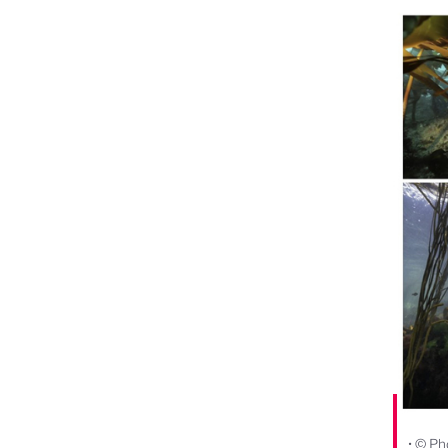
• © Ph