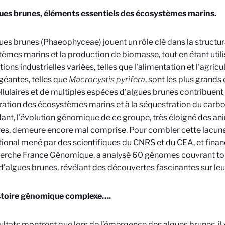
ues brunes, éléments essentiels des écosystèmes marins.
ues brunes (Phaeophyceae) jouent un rôle clé dans la structu
èmes marins et la production de biomasse, tout en étant util
ions industrielles variées, telles que l'alimentation et l'agricu
géantes, telles que
Macrocystis pyrifera
, sont les plus grand
llulaires et de multiples espèces d'algues brunes contribuent 
ration des écosystèmes marins et à la séquestration du carbo
nt, l'évolution génomique de ce groupe, très éloigné des an
res, demeure encore mal comprise. Pour combler cette lacun
tional mené par des scientifiques du CNRS et du CEA, et financ
erche France Génomique, a analysé 60 génomes couvrant tou
d'algues brunes, révélant des découvertes fascinantes sur leu
stoire génomique complexe….
ultats montrent que lors de l’émergence des algues brunes, il