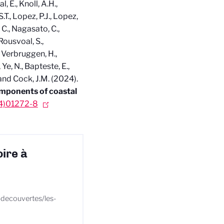
, E., Knoll, A.H.,
S.T., Lopez, P.J., Lopez,
 C., Nagasato, C.,
 Rousvoal, S.,
., Verbruggen, H.,
 Ye, N., Bapteste, E.,
. and Cock, J.M. (2024).
omponents of coastal
24)01272-8
ire à
e-decouvertes/les-