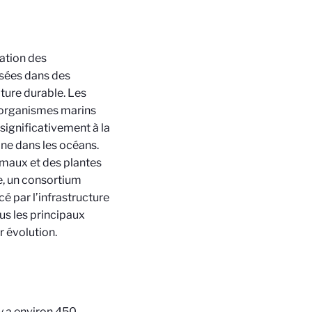
ration des
isées dans des
lture durable. Les
s organismes marins
significativement à la
ne dans les océans.
imaux et des plantes
e, un consortium
é par l’infrastructure
s les principaux
r évolution.
 y a environ 450