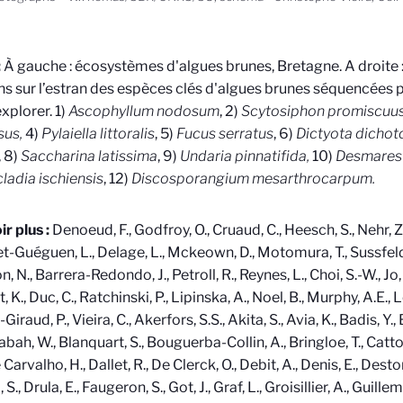
:
À gauche : écosystèmes d'algues brunes, Bretagne. A droite 
ns sur l’estran des espèces clés d'algues brunes séquencées p
plorer. 1)
Ascophyllum nodosum
, 2)
Scytosiphon promiscuu
sus,
4)
Pylaiella littoralis
, 5)
Fucus serratus
, 6)
Dictyota dicho
, 8)
Saccharina latissima
, 9)
Undaria pinnatifida,
10)
Desmarest
ladia ischiensis
, 12)
Discosporangium mesarthrocarpum.
ir plus :
Denoeud, F., Godfroy, O., Cruaud, C., Heesch, S., Nehr, Z
let-Guéguen, L., Delage, L., Mckeown, D., Motomura, T., Sussfeld,
, N., Barrera-Redondo, J., Petroll, R., Reynes, L., Choi, S.-W., Jo,
 K., Duc, C., Ratchinski, P., Lipinska, A., Noel, B., Murphy, A.E., L
raud, P., Vieira, C., Akerfors, S.S., Akita, S., Avia, K., Badis, Y.,
abah, W., Blanquart, S., Bouguerba-Collin, A., Bringloe, T., Cattol
Carvalho, H., Dallet, R., De Clerck, O., Debit, A., Denis, E., Desto
 S., Drula, E., Faugeron, S., Got, J., Graf, L., Groisillier, A., Guille