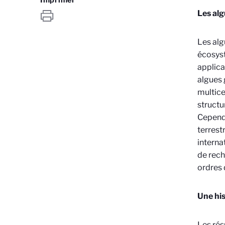
Les alg
Les alg
écosyst
applicat
algues 
multice
structu
Cependa
terrest
interna
de rech
ordres 
Une hi
Les rés