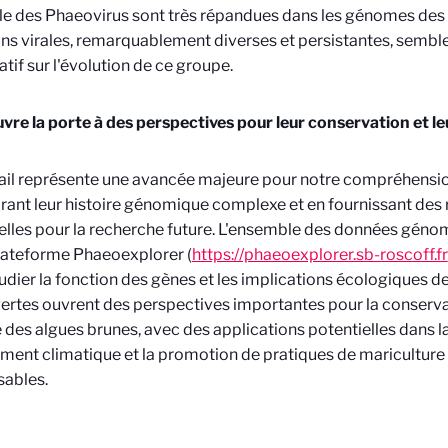
lle des Phaeovirus sont très répandues dans les génomes des
ons virales, remarquablement diverses et persistantes, sembl
atif sur l'évolution de ce groupe.
vre la porte à des perspectives pour leur conservation et le
ail représente une avancée majeure pour notre compréhensio
irant leur histoire génomique complexe et en fournissant des
elles pour la recherche future. L'ensemble des données géno
plateforme Phaeoexplorer (
https://phaeoexplorer.sb-roscoff.fr
udier la fonction des gènes et les implications écologiques 
rtes ouvrent des perspectives importantes pour la conservati
 des algues brunes, avec des applications potentielles dans la 
ent climatique et la promotion de pratiques de maricultur
sables.