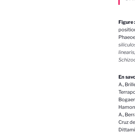
Figure 
positio
Phaeoex
siliculo
linearis
Schizoc
En savo
A., Bril
Terrapon
Bogaert,
Hamon-Gi
A., Berr
Cruz de 
Dittami,