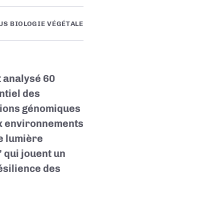
US BIOLOGIE VÉGÉTALE
t analysé 60
tiel des
tions génomiques
ux environnements
e lumière
 qui jouent un
ésilience des