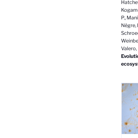
Hatchett
Kogame, 
P., Mani
Nègre, D
Schroede
Weinberg
Valero, 
Evolut
ecosys