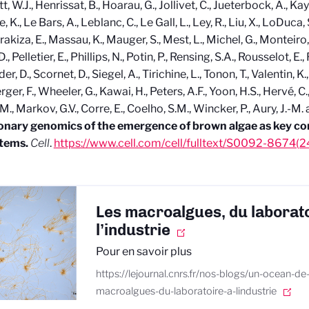
, W.J., Henrissat, B., Hoarau, G., Jollivet, C., Jueterbock, A., Kayal
K., Le Bars, A., Leblanc, C., Le Gall, L., Ley, R., Liu, X., LoDuca, 
rakiza, E., Massau, K., Mauger, S., Mest, L., Michel, G., Monteiro,
., Pelletier, E., Phillips, N., Potin, P., Rensing, S.A., Rousselot, E.,
r, D., Scornet, D., Siegel, A., Tirichine, L., Tonon, T., Valentin, K
er, F., Wheeler, G., Kawai, H., Peters, A.F., Yoon, H.S., Hervé, C.,
M., Markov, G.V., Corre, E., Coelho, S.M., Wincker, P., Aury, J.-M
ionary genomics of the emergence of brown algae as key c
tems.
Cell
.
https://www.cell.com/cell/fulltext/S0092-8674(
Les macroalgues, du laborato
l’industrie
Pour en savoir plus
https://lejournal.cnrs.fr/nos-blogs/un-ocean-d
macroalgues-du-laboratoire-a-lindustrie