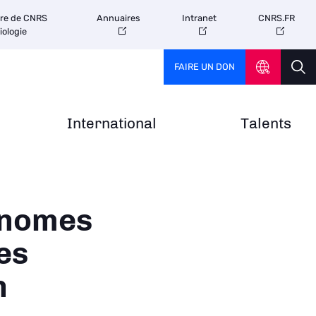
tre de CNRS
Annuaires
Intranet
CNRS.FR
iologie
FAIRE UN DON
International
Talents
énomes
es
n