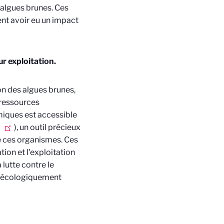
 algues brunes. Ces
ent avoir eu un impact
ur exploitation.
n des algues brunes,
 ressources
miques est accessible
), un outil précieux
de ces organismes. Ces
on et l'exploitation
lutte contre le
e écologiquement