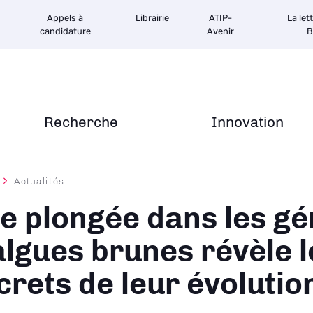
Appels à
Librairie
ATIP-
La let
candidature
Avenir
B
Recherche
Innovation
Actualités
ane
e plongée dans les g
algues brunes révèle l
crets de leur évolutio