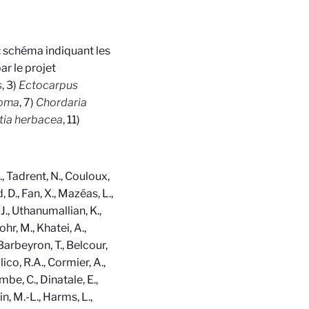
: schéma indiquant les
ar le projet
s
, 3)
Ectocarpus
toma
, 7)
Chordaria
ia herbacea
, 11)
., Tadrent, N., Couloux,
 D., Fan, X., Mazéas, L.,
 J., Uthanumallian, K.,
ohr, M., Khatei, A.,
 Barbeyron, T., Belcour,
ico, R.A., Cormier, A.,
mbe, C., Dinatale, E.,
min, M.-L., Harms, L.,