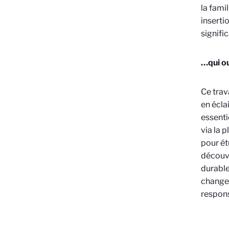
la fami
inserti
signific
…qui ou
Ce trav
en écla
essenti
via la 
pour ét
découve
durable
changem
respon