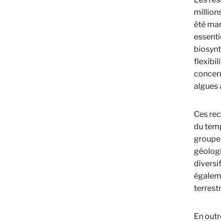
million
été mar
essenti
biosynt
flexibi
concern
algues 
Ces rec
du temp
groupe 
géologi
diversi
égaleme
terrestr
En outr