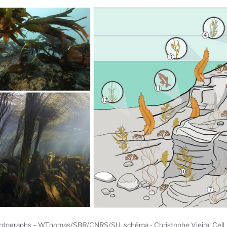
otographs – W.Thomas/SBR/CNRS/SU, schéma - Christophe Vieira, Cell