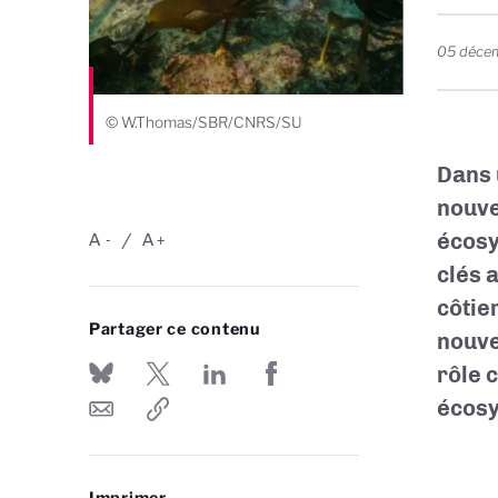
05 déce
© W.Thomas/SBR/CNRS/SU
Dans 
nouve
écosy
A
A
-
+
clés 
côtie
Partager ce contenu
nouve
rôle 
écosy
Imprimer