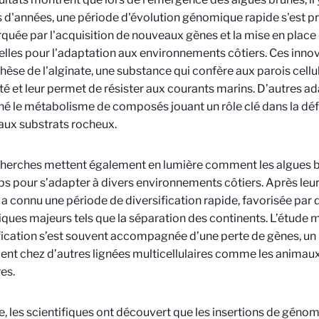
s d'années, une période d'évolution génomique rapide s'est pr
quée par l'acquisition de nouveaux gènes et la mise en plac
elles pour l'adaptation aux environnements côtiers. Ces innov
hèse de l'alginate, une substance qui confère aux parois cellul
lité et leur permet de résister aux courants marins. D’autres a
é le métabolisme de composés jouant un rôle clé dans la déf
aux substrats rocheux.
herches mettent également en lumière comment les algues br
s pour s’adapter à divers environnements côtiers. Après leur 
a connu une période de diversification rapide, favorisée pa
ques majeurs tels que la séparation des continents. L’étude 
fication s’est souvent accompagnée d’une perte de gènes, u
nt chez d’autres lignées multicellulaires comme les animaux 
es.
e, les scientifiques ont découvert que les insertions de géno