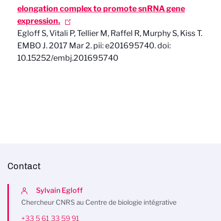
elongation complex to promote snRNA gene
expression.
Egloff S, Vitali P, Tellier M, Raffel R, Murphy S, Kiss T.
EMBO J. 2017 Mar 2. pii: e201695740. doi:
10.15252/embj.201695740
Contact
Sylvain Egloff
Chercheur CNRS au Centre de biologie intégrative
+33 5 61 33 59 91