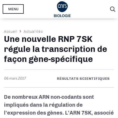
Aller
MENU
au
contenu
principal
Fil
Accueil
Actualités
Une nouvelle RNP 7SK
d'Ariane
régule la transcription de
façon gène-spécifique
06 mars 2017
RÉSULTATS SCIENTIFIQUES
De nombreux ARN non-codants sont
impliqués dans la régulation de
l’expression des gènes. L’ARN 7SK, associé