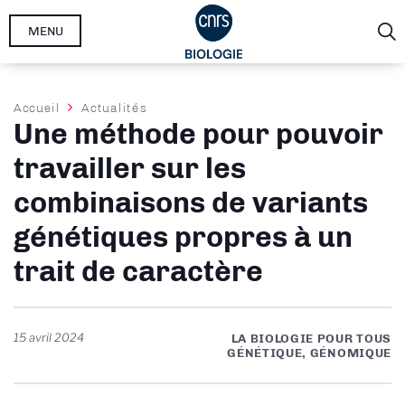
Aller
MENU
au
contenu
principal
Fil
Accueil
Actualités
Une méthode pour pouvoir
d'Ariane
travailler sur les
combinaisons de variants
génétiques propres à un
trait de caractère
15 avril 2024
LA BIOLOGIE POUR TOUS
GÉNÉTIQUE, GÉNOMIQUE