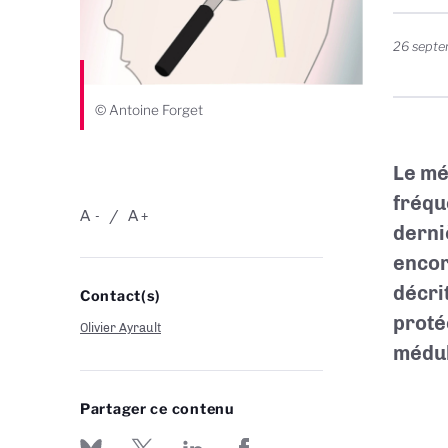
26 sept
© Antoine Forget
Le mé
fréqu
A
A
-
+
derni
encor
décri
Contact(s)
proté
Olivier Ayrault
médul
Partager ce contenu