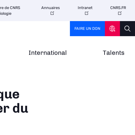
tre de CNRS
Annuaires
Intranet
CNRS.FR
iologie
FAIRE UN DON
International
Talents
que
er du