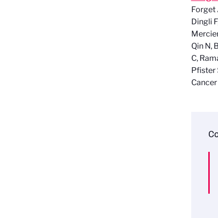
Forget 
Dingli 
Mercier
Qin N, 
C, Rama
Pfister
Cancer 
Co