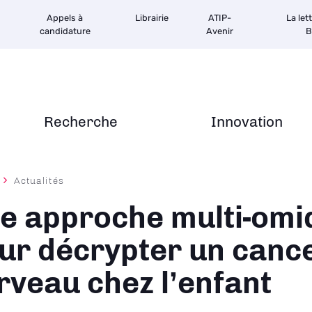
Appels à
Librairie
ATIP-
La let
candidature
Avenir
B
Recherche
Innovation
Actualités
ane
e approche multi-omi
ur décrypter un canc
rveau chez l’enfant