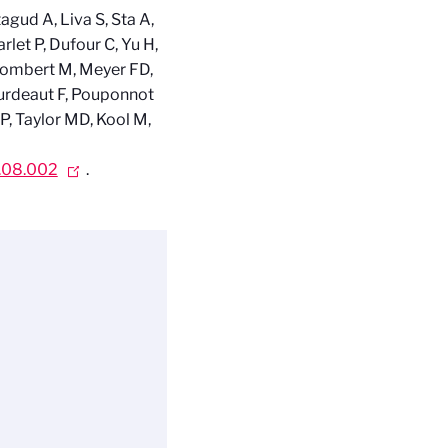
agud A, Liva S, Sta A,
rlet P, Dufour C, Yu H,
 Gombert M, Meyer FD,
ourdeaut F, Pouponnot
P, Taylor MD, Kool M,
8.08.002
.