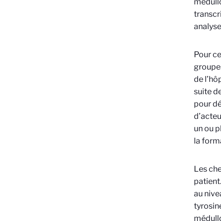
médullo
transcr
analys
Pour ce
groupes
de l’hôp
suite d
pour dé
d’acteu
un ou p
la form
Les che
patient
au nive
tyrosin
médullo