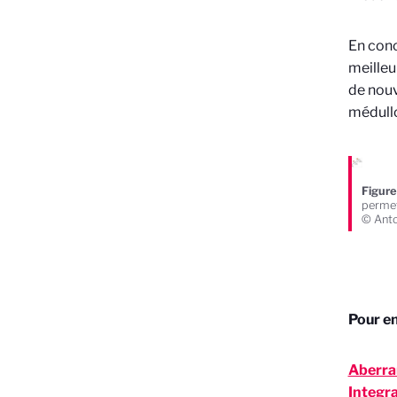
En conc
meilleu
de nouv
médull
Figure 
permet
© Anto
Pour en
Aberra
Integr