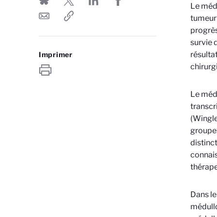
Le médu
tumeur 
progrès
survie 
résulta
Imprimer
chirurg
Le médu
transcr
(Wingle
groupes
distinc
connais
thérape
Dans le
médull