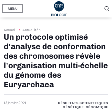
Aller
MENU
au
contenu
principal
Fil
Accueil
Actualités
Un protocole optimisé
d'Ariane
d'analyse de conformation
des chromosomes révèle
l'organisation multi-échelle
du génome des
Euryarchaea
13 janvier 2021
RÉSULTATS SCIENTIFIQUES
GÉNÉTIQUE, GÉNOMIQUE