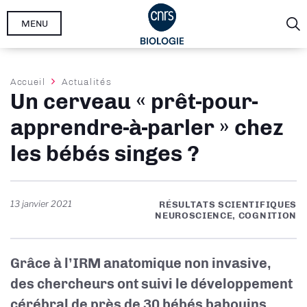
Aller
MENU
au
contenu
principal
Fil
Accueil
Actualités
Un cerveau « prêt-pour-
d'Ariane
apprendre-à-parler » chez
les bébés singes ?
13 janvier 2021
RÉSULTATS SCIENTIFIQUES
NEUROSCIENCE, COGNITION
Grâce à l’IRM anatomique non invasive,
des chercheurs ont suivi le développement
cérébral de près de 30 bébés babouins