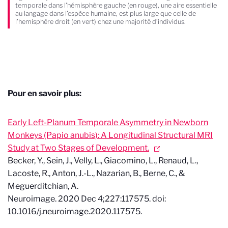
temporale dans l’hémisphère gauche (en rouge), une aire essentielle
au langage dans l’espèce humaine, est plus large que celle de
l’hemisphère droit (en vert) chez une majorité d’individus.
Pour en savoir plus:
Early Left-Planum Temporale Asymmetry in Newborn
Monkeys (Papio anubis): A Longitudinal Structural MRI
Study at Two Stages of Development.
Becker, Y., Sein, J., Velly, L., Giacomino, L., Renaud, L.,
Lacoste, R., Anton, J.-L., Nazarian, B., Berne, C., &
Meguerditchian, A.
Neuroimage. 2020 Dec 4;227:117575. doi:
10.1016/j.neuroimage.2020.117575.