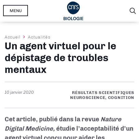
Aller
MENU
au
contenu
principal
Fil
Accueil
Actualités
Un agent virtuel pour le
d'Ariane
dépistage de troubles
mentaux
10 janvier 2020
RÉSULTATS SCIENTIFIQUES
NEUROSCIENCE, COGNITION
Cet article, publié dans la revue
Nature
Digital Medicine,
étudie l’acceptabilité d’un
agent virtuel conçu pour aider les