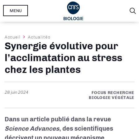
Aller
MENU
au
contenu
principal
Fil
Accueil
Actualités
Synergie évolutive pour
d'Ariane
l’acclimatation au stress
chez les plantes
28 juin 2024
FOCUS RECHERCHE
BIOLOGIE VÉGÉTALE
Dans un article publié dans la revue
Science Advances
, des scientifiques
décrivent un nouveau mécanisme