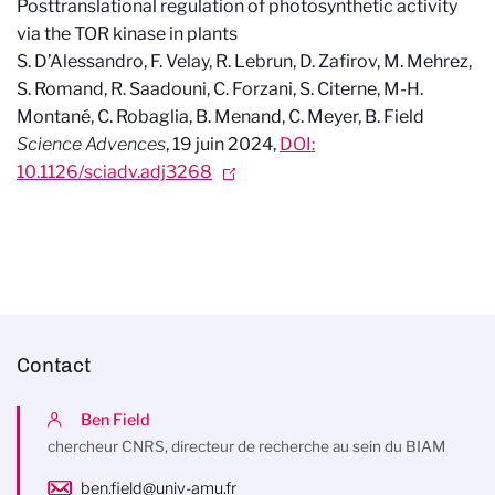
Posttranslational regulation of photosynthetic activity
via the TOR kinase in plants
S. D’Alessandro, F. Velay, R. Lebrun, D. Zafirov, M. Mehrez,
S. Romand, R. Saadouni, C. Forzani, S. Citerne, M-H.
Montané, C. Robaglia, B. Menand, C. Meyer, B. Field
Science Advences
, 19 juin 2024,
DOI:
10.1126/sciadv.adj3268
Contact
Ben Field
chercheur CNRS, directeur de recherche au sein du BIAM
ben.field@univ-amu.fr