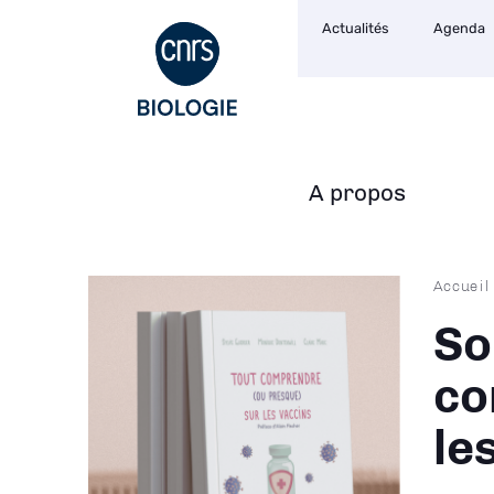
Navigation
Aller
Actualités
Agenda
secondaire
au
contenu
principal
A propos
Navigation
principale
Fil
Accueil
d'Ari
So
co
le