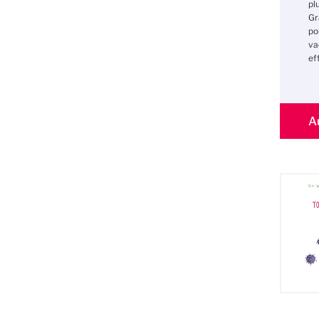
pl
Gr
po
va
ef
A