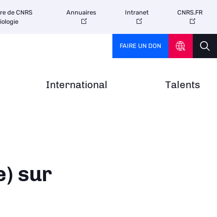
tre de CNRS
Annuaires
Intranet
CNRS.FR
iologie
FAIRE UN DON
International
Talents
) sur