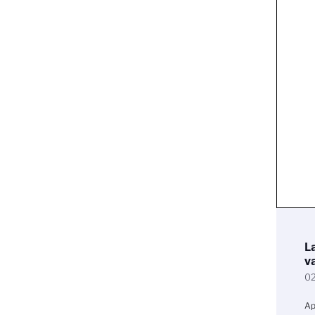
L
v
02
Ap