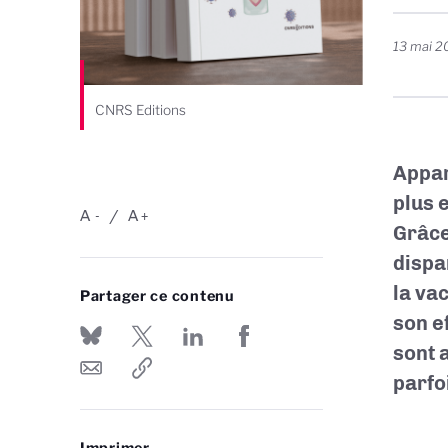
13 mai 2
CNRS Editions
Appar
plus 
A
A
-
+
Grâce
dispa
la va
Partager ce contenu
son e
sont 
parfo
Imprimer