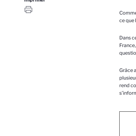
Comment
ce que 
Dans ce
France,
questio
Grâce a
plusieu
rend co
s’infor