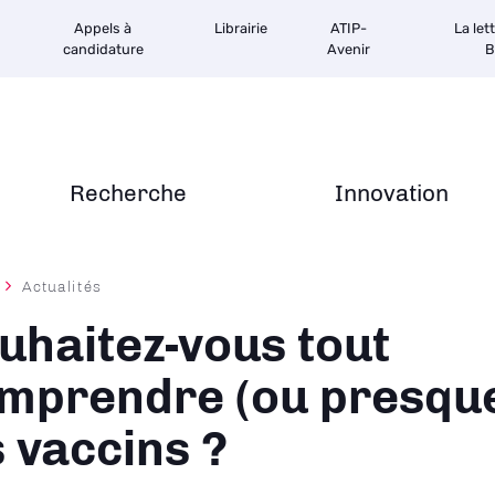
Appels à
Librairie
ATIP-
La let
candidature
Avenir
B
Recherche
Innovation
Actualités
ane
uhaitez-vous tout
mprendre (ou presque
s vaccins ?