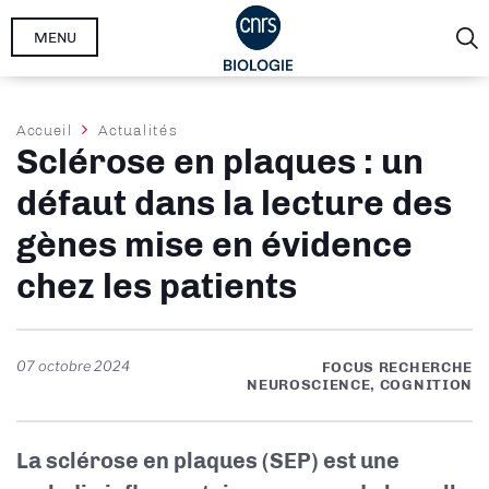
Aller
MENU
au
contenu
principal
Fil
Accueil
Actualités
Sclérose en plaques : un
d'Ariane
défaut dans la lecture des
gènes mise en évidence
chez les patients
07 octobre 2024
FOCUS RECHERCHE
NEUROSCIENCE, COGNITION
La sclérose en plaques (SEP) est une