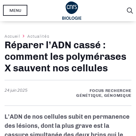
Aller
MENU
au
contenu
principal
Fil
Accueil
Actualités
Réparer l’ADN cassé :
d'Ariane
comment les polymérases
X sauvent nos cellules
24 juin 2025
FOCUS RECHERCHE
GÉNÉTIQUE, GÉNOMIQUE
L’ADN de nos cellules subit en permanence
des lésions,
dont la plus grave est la
cassure simultanée des deux brins qui le