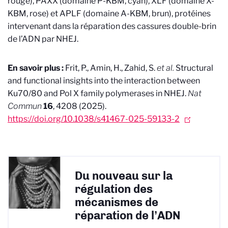
rouge), PAXX (domaine P-KBM, cyan), XLF (domaine X-
KBM, rose) et APLF (domaine A-KBM, brun), protéines
intervenant dans la réparation des cassures double-brin
de l’ADN par NHEJ.
En savoir plus :
Frit, P., Amin, H., Zahid, S.
et al.
Structural
and functional insights into the interaction between
Ku70/80 and Pol X family polymerases in NHEJ.
Nat
Commun
16
, 4208 (2025).
https://doi.org/10.1038/s41467-025-59133-2
Du nouveau sur la
régulation des
mécanismes de
réparation de l’ADN