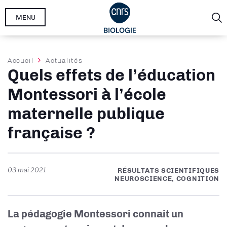
Aller
MENU
au
contenu
principal
Fil
Accueil
Actualités
Quels effets de l’éducation
d'Ariane
Montessori à l’école
maternelle publique
française ?
03 mai 2021
RÉSULTATS SCIENTIFIQUES
NEUROSCIENCE, COGNITION
La pédagogie Montessori connait un