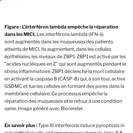
Figure : L'interféron lambda empêche la réparation
dans les MICI.
Les interférons lambda (IFN-λ)
sont
augmentés dans les muqueuses des patients
atteints de MICI. Ils augmentent, dans les cellules
épithéliales, les niveaux de ZBP1. ZBP1 est activé par les
"acides nucléiques en Z" qui sont augmentés pendant le
stress inflammatoire. ZBP1 déclenche la mort cellulaire
en activant la caspase 8 (CASP-8) qui, à son tour, active
GSDMC et tue les cellules en formant des pores dans la
membrane cellulaire. Ce processus empêche la
réparation des muqueuses et le retour à une condition
saine. Image généré avec Biorender.
En savoir plus :
Type III interferons induce pyroptosis in
gut epithelial cells and impair mucosal repair. Jena, K.K.,