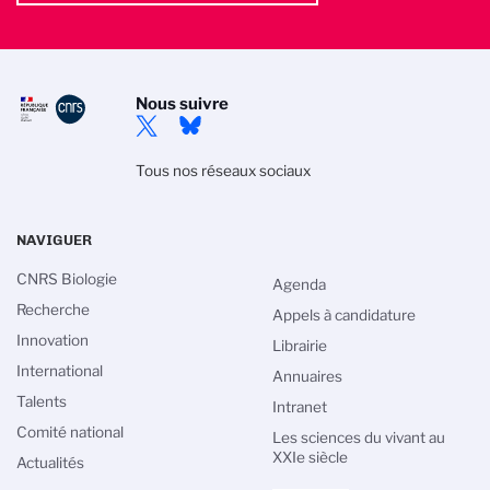
Nous suivre
Tous nos réseaux sociaux
NAVIGUER
CNRS Biologie
Agenda
Recherche
Appels à candidature
Innovation
Librairie
International
Annuaires
Talents
Intranet
ion des cookies
Comité national
Les sciences du vivant au
XXIe siècle
ique de gestion des cookies du CNRS est élaborée en
Actualités
on avec sa mission de recherche scientifique. Ce site