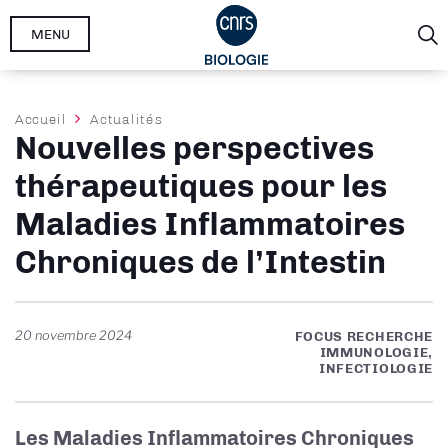
Aller
MENU
au
contenu
principal
Fil
Accueil
Actualités
Nouvelles perspectives
d'Ariane
thérapeutiques pour les
Maladies Inflammatoires
Chroniques de l’Intestin
20 novembre 2024
FOCUS RECHERCHE
IMMUNOLOGIE,
INFECTIOLOGIE
Les Maladies Inflammatoires Chroniques