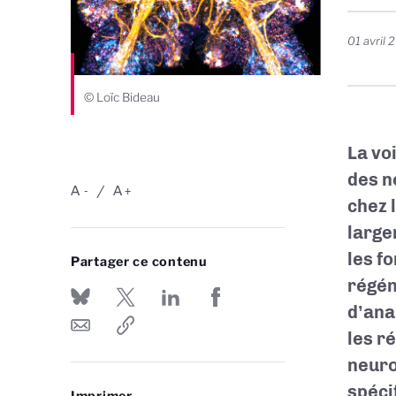
01 avril 
© Loïc Bideau
La vo
des n
A
A
-
+
chez l
large
les fo
Partager ce contenu
régén
d’ana
les r
neuro
spéci
Imprimer