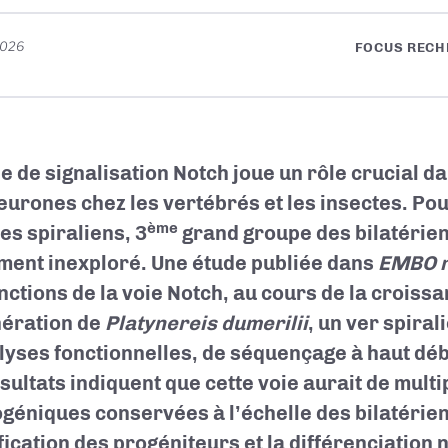
2026
FOCUS RECH
ie de signalisation Notch joue un rôle crucial d
eurones chez les vertébrés et les insectes. Pou
ème
es spiraliens, 3
grand groupe des bilatérien
ment inexploré. Une étude publiée dans
EMBO r
nctions de la voie Notch, au cours de la croissa
ération de
Platynereis dumerilii
, un ver spiral
lyses fonctionnelles, de séquençage à haut débi
ésultats indiquent que cette voie aurait de multi
géniques conservées à l’échelle des bilatériens
fication des progéniteurs et la différenciation 