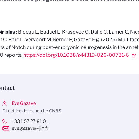
ir plus :
Bideau L, Baduel L, Krasovec G, Dalle C, Lamer O, Ni
 C, Paré L, Vervoort M, Kerner P, Gazave E@.
(2025) Multifac
ns of Notch during post-embryonic neurogenesis in the annel
O reports.
https://doi.org/10.1038/s44319-026-00731-6
ntact
Eve Gazave
Directrice de recherche CNRS
+33 1 57 27 81 01
eve.gazave@ijm.fr