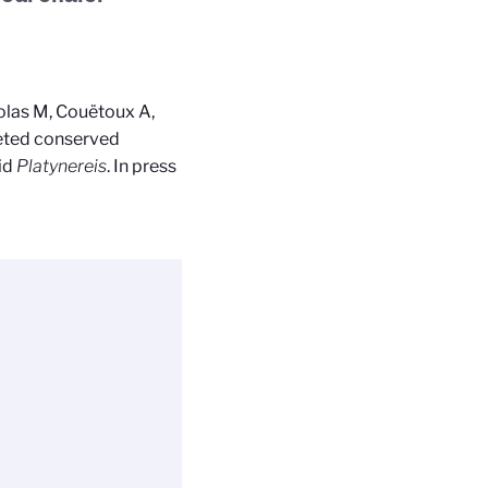
colas M, Couëtoux A,
eted conserved
id
Platynereis
. In press