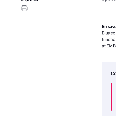
En savo
Blugeon
functio
at EMB
Co