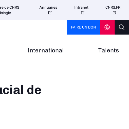
tre de CNRS
Annuaires
Intranet
CNRS.FR
iologie
FAIRE UN DON
International
Talents
ucial de