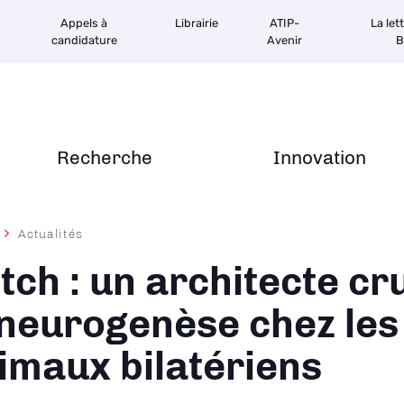
Appels à
Librairie
ATIP-
La let
candidature
Avenir
B
Recherche
Innovation
Actualités
ane
tch : un architecte cr
 neurogenèse chez les
imaux bilatériens