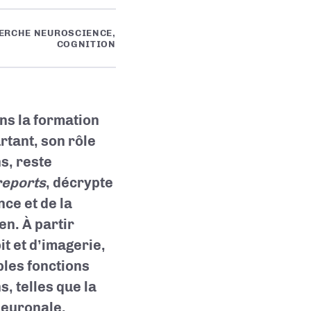
ERCHE NEUROSCIENCE,
COGNITION
ans la formation
rtant, son rôle
s, reste
eports
, décrypte
nce et de la
ien. À partir
t et d’imagerie,
ples fonctions
, telles que la
neuronale.