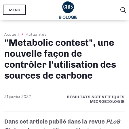
Aller
MENU
au
contenu
principal
Fil
Accueil
Actualités
"Metabolic contest", une
d'Ariane
nouvelle façon de
contrôler l’utilisation des
sources de carbone
21 janvier 2022
RÉSULTATS SCIENTIFIQUES
MICROBIOLOGIE
Dans cet article publié dans la revue
PLoS