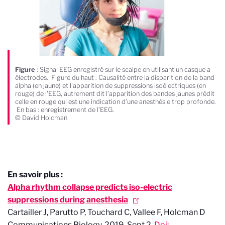
Figure
: Signal EEG enregistré sur le scalpe en utilisant un casque a
électrodes. Figure du haut : Causalité entre la disparition de la band
alpha (en jaune) et l'apparition de suppressions isoélectriques (en
rouge) de l'EEG, autrement dit l’apparition des bandes jaunes prédit
celle en rouge qui est une indication d’une anesthésie trop profonde.
En bas : enregistrement de l’EEG.
© David Holcman
En savoir plus :
Alpha rhythm collapse predicts iso-electric
suppressions during anesthesia
Cartailler J, Parutto P, Touchard C, Vallee F, Holcman D
Communications Biology. 2019 Sept 2.
Doi: