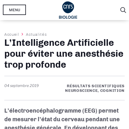
Aller
MENU
au
contenu
principal
Fil
Accueil
Actualités
L’Intelligence Artificielle
d'Ariane
pour éviter une anesthésie
trop profonde
04 septembre 2019
RÉSULTATS SCIENTIFIQUES
NEUROSCIENCE, COGNITION
L’électroencéphalogramme (EEG) permet
de mesurer l’état du cerveau pendant une
anesthésie générale. En développant des