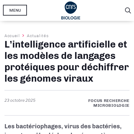
Aller
MENU
au
contenu
principal
Fil
Accueil
Actualités
L’intelligence artificielle et
d'Ariane
les modèles de langages
protéiques pour déchiffrer
les génomes viraux
23 octobre 2025
FOCUS RECHERCHE
MICROBIOLOGIE
Les bactériophages, virus des bactéries,