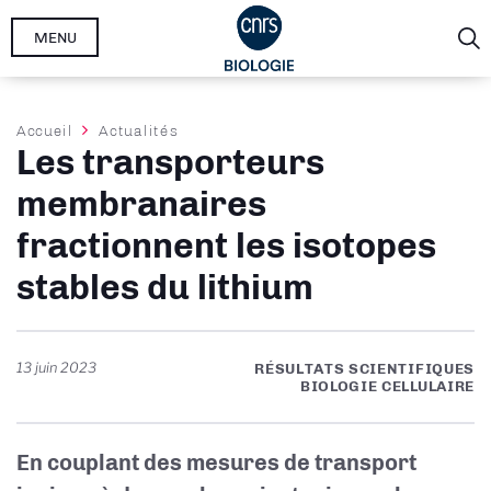
Aller
MENU
au
contenu
principal
Fil
Accueil
Actualités
Les transporteurs
d'Ariane
membranaires
fractionnent les isotopes
stables du lithium
13 juin 2023
RÉSULTATS SCIENTIFIQUES
BIOLOGIE CELLULAIRE
En couplant des mesures de transport