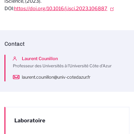
iScience,
(2023).
DOI:
https://doi.org/10.1016/j.isci.2023.106887
Contact
Laurent Counillon
Professeur des Universités à l'Université Côte d'Azur
laurent.counillon@univ-cotedazur.fr
Laboratoire