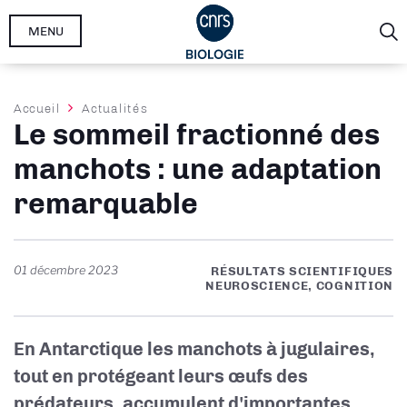
Aller
MENU
au
contenu
principal
Fil
Accueil
Actualités
Le sommeil fractionné des
d'Ariane
manchots : une adaptation
remarquable
01 décembre 2023
RÉSULTATS SCIENTIFIQUES
NEUROSCIENCE, COGNITION
En Antarctique les manchots à jugulaires,
tout en protégeant leurs œufs des
prédateurs, accumulent d'importantes