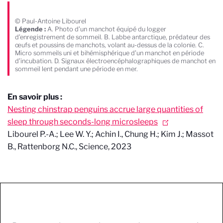
© Paul-Antoine Libourel
Légende :
A. Photo d’un manchot équipé du logger
d’enregistrement de sommeil. B. Labbe antarctique, prédateur des
œufs et poussins de manchots, volant au-dessus de la colonie. C.
Micro sommeils uni et bihémisphérique d’un manchot en période
d’incubation. D. Signaux électroencéphalographiques de manchot en
sommeil lent pendant une période en mer.
En savoir plus :
Nesting chinstrap penguins accrue large quantities of
sleep through seconds-long microsleeps
Libourel P.-A.; Lee W. Y.; Achin I., Chung H.; Kim J.; Massot
B., Rattenborg N.C., Science, 2023