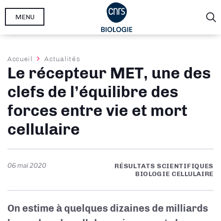
Aller
MENU
au
contenu
principal
Fil
Accueil
Actualités
Le récepteur MET, une des
d'Ariane
clefs de l’équilibre des
forces entre vie et mort
cellulaire
06 mai 2020
RÉSULTATS SCIENTIFIQUES
BIOLOGIE CELLULAIRE
On estime à quelques dizaines de milliards