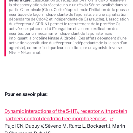
dendritique.
L’association du récepteur 5-HT6 à la Cdk5 résulte en
la phosphorylation du récepteur sur un résidu Sérine localisé dans sa
partie C-terminale (Cter). Cette étape stimule l’initiation de la pousse
neuritique de façon indépendante de l’agoniste, via une signalisation
dépendante de Cdc42 et indépendante de Gs (gauche). L’association
du récepteur à GPRIN1 permet le recrutement de la protéine Gs
activée, ce qui conduit à l’élongation et la complexification des
neurites, par un mécanisme indépendant de l’agoniste mais
impliquant la protéine kinase A (droite). Ces effets dépendent d’une
activation constitutive du récepteur (indépendante de la liaison d’un
agoniste), comme l’indique leur inhibition par un agoniste inverse .
Nter = N-terminal.
Pour en savoir plus:
Dynamic interactions of the 5-HT
receptor with protein
6
partners control dendritic tree morphogenesis.
Pujol CN
, Dupuy V, Séveno M, Runtz L, Bockaert J, Marin