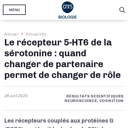
Aller
MENU
au
contenu
principal
Fil
Accueil
Actualités
Le récepteur 5-HT6 de la
d'Ariane
sérotonine : quand
changer de partenaire
permet de changer de rôle
28 avril 2020
RÉSULTATS SCIENTIFIQUES
NEUROSCIENCE, COGNITION
Les récepteurs couplés aux protéines G