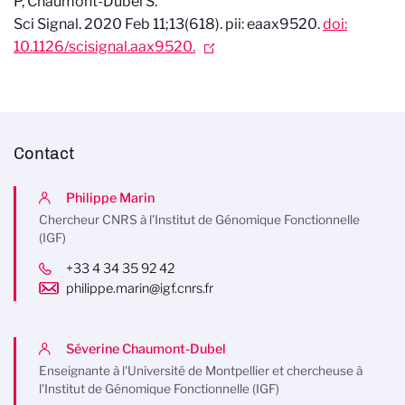
P, Chaumont-Dubel S.
Sci Signal
. 2020 Feb 11;13(618). pii: eaax9520.
doi:
10.1126/scisignal.aax9520.
Contact
Philippe Marin
Chercheur CNRS à l'Institut de Génomique Fonctionnelle
(IGF)
+33 4 34 35 92 42
philippe.marin@igf.cnrs.fr
Séverine Chaumont-Dubel
Enseignante à l'Université de Montpellier et chercheuse à
l'Institut de Génomique Fonctionnelle (IGF)