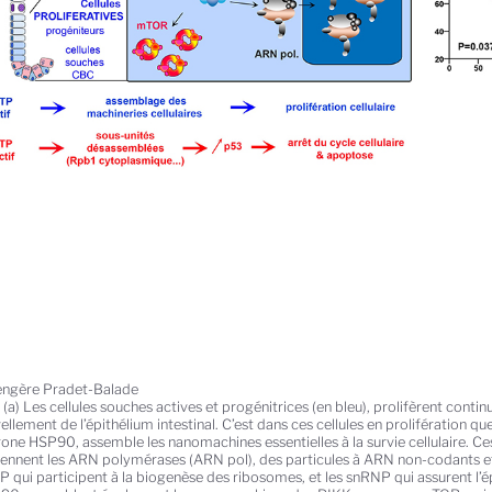
ngère Pradet-Balade
e
(a) Les cellules souches actives et progénitrices (en bleu), prolifèrent conti
llement de l’épithélium intestinal. C’est dans ces cellules en prolifération que
one HSP90, assemble les nanomachines essentielles à la survie cellulaire. 
nnent les ARN polymérases (ARN pol), des particules à ARN non-codants et p
 qui participent à la biogenèse des ribosomes, et les snRNP qui assurent 