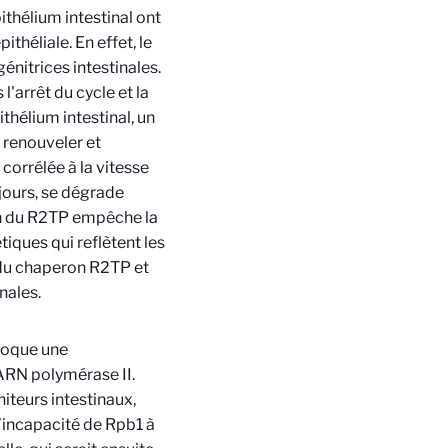
ithélium intestinal ont
théliale. En effet, le
énitrices intestinales.
l'arrêt du cycle et la
thélium intestinal, un
e renouveler et
 corrélée à la vitesse
 jours, se dégrade
ion du R2TP empêche la
iques qui reflètent les
 du chaperon R2TP et
nales.
ovoque une
ARN polymérase II.
iteurs intestinaux,
l’incapacité de Rpb1 à