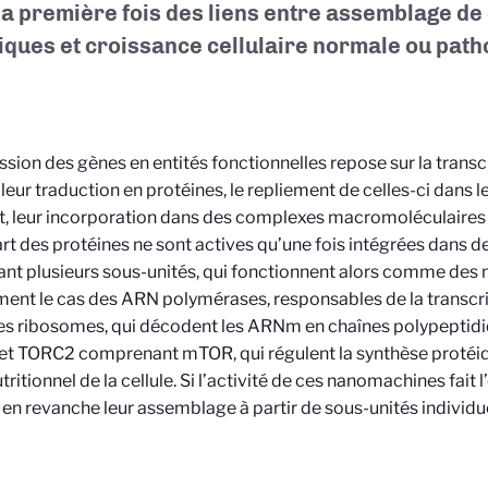
la première fois des liens entre assemblage d
iques et croissance cellulaire normale ou path
ssion des gènes en entités fonctionnelles repose sur la trans
eur traduction en protéines, le repliement de celles-ci dans leu
, leur incorporation dans des complexes macromoléculaires f
art des protéines ne sont actives qu’une fois intégrées dans 
nt plusieurs sous-unités, qui fonctionnent alors comme des
nt le cas des ARN polymérases, responsables de la transcri
s ribosomes, qui décodent les ARNm en chaînes polypeptid
t TORC2 comprenant mTOR, qui régulent la synthèse protéiq
nutritionnel de la cellule. Si l’activité de ces nanomachines fai
 en revanche leur assemblage à partir de sous-unités individu
.