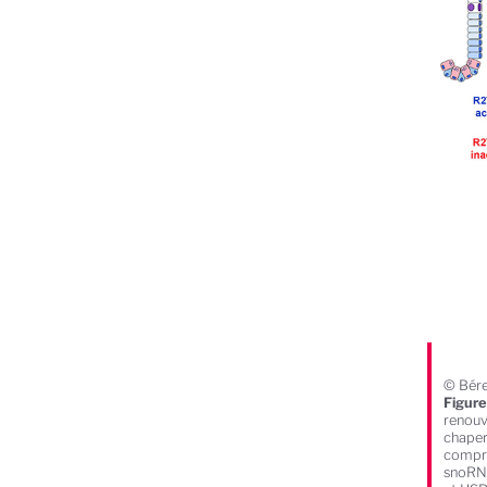
© Bére
Figur
renouve
chaper
compre
snoRNP