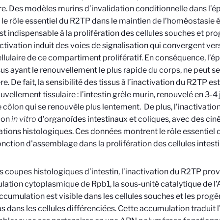
ire. Des modèles murins d’invalidation conditionnelle dans l’ép
le rôle essentiel du R2TP dans le maintien de l’homéostasie épi
t indispensable à la prolifération des cellules souches et prog
ctivation induit des voies de signalisation qui convergent vers 
llulaire de ce compartiment prolifératif. En conséquence, l’épi
sus ayant le renouvellement le plus rapide du corps, ne peut s
. De fait, la sensibilité des tissus à l’inactivation du R2TP est
uvellement tissulaire : l’intestin grêle murin, renouvelé en 3-4
e côlon qui se renouvèle plus lentement. De plus, l’inactivat
ion
in vitro
d’organoïdes intestinaux et coliques, avec des cinét
tions histologiques. Ces données montrent le rôle essentiel
onction d'assemblage dans la prolifération des cellules intesti
s coupes histologiques d’intestin, l’inactivation du R2TP pr
ation cytoplasmique de Rpb1, la sous-unité catalytique de l’
ccumulation est visible dans les cellules souches et les progén
s dans les cellules différenciées. Cette accumulation traduit 