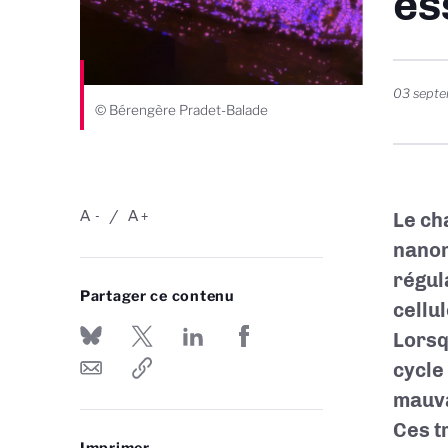
es
03 sept
© Bérengère Pradet-Balade
A
A
Le ch
-
+
nanom
régul
Partager ce contenu
cellul
Lorsqu
cycle 
mauva
Ces t
Imprimer