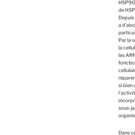
HSP90 e
de HSP9
Depuis 
a d’abo
particu
Par la 
la cell
les ARN
fonctio
cellula
réparen
si bien
l’activ
incorpo
sous-ja
organi
Dans ce