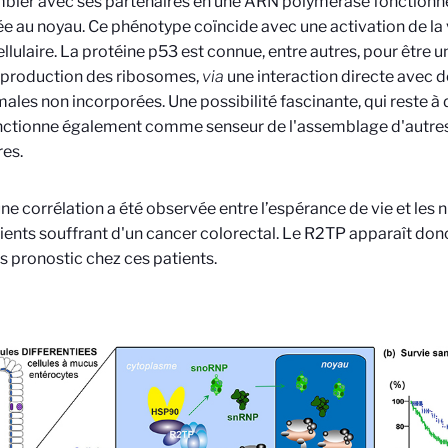
bler avec ses partenaires en une ARN polymérase fonctionnell
e au noyau. Ce phénotype coïncide avec une activation de la v
ellulaire. La protéine p53 est connue, entre autres, pour être 
 production des ribosomes,
via
une interaction directe avec d
ales non incorporées. Une possibilité fascinante, qui reste à 
nctionne également comme senseur de l'assemblage d'autr
res.
une corrélation a été observée entre l’espérance de vie et le
ients souffrant d'un cancer colorectal. Le R2TP apparaît do
 pronostic chez ces patients.