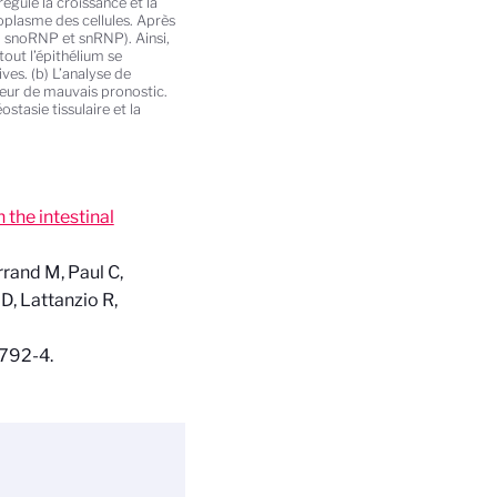
ule la croissance et la
toplasme des cellules. Après
, snoRNP et snRNP). Ainsi,
out l’épithélium se
ves. (b) L’analyse de
teur de mauvais pronostic.
tasie tissulaire et la
the intestinal
errand
M, Paul
C,
D,
Lattanzio
R,
792-4.