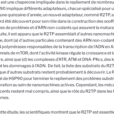
st une chaperone impliquée dans le repliement de nombreux 
0 implique différents adaptateurs, chacun spécialisé pour un
une quinzaine d’année, un nouvel adaptateur, nommé R2TP, a 
rd été découvert pour son rôle dans la construction des snoR
les de protéines et d’ARN non-codants qui assurent la matur
suite, il est apparu que le R2TP assemblait d’autres nanomach
ule, dont (a) d'autres particules contenant des ARN non-codan
 polymérases responsables de la transcription de l’ADN en A
nnels de mTOR, dont l’activité kinase régule la croissance et l
ire, ainsi que (d) les complexes d’ATR, ATM et DNA-PKcs, des k
t les dommages à l’ADN. De fait, la liste des substrats du R2T
 que d’autres substrats restent probablement à découvrir. Le 
ité de HSP90 pour terminer le repliement des protéines substr
ration au sein de nanomachines actives. Cependant, les mé
cents restent mal compris, ainsi que le rôle du R2TP dans les t
smes.
tte étude, les scientifiques montrent que le R2TP est essenti