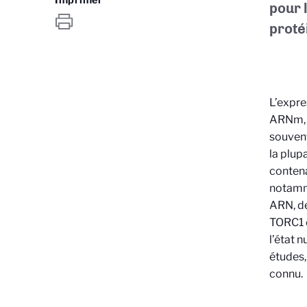
pour 
proté
L’expre
ARNm, l
souvent
la plup
contena
notamme
ARN, de
TORC1 e
l’état 
études,
connu