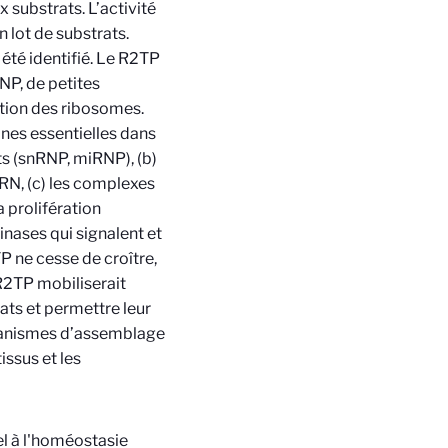
substrats. L’activité
 lot de substrats.
été identifié. Le R2TP
NP, de petites
ation des ribosomes.
ines essentielles dans
ts (snRNP, miRNP), (b)
RN, (c) les complexes
a prolifération
inases qui signalent et
P ne cesse de croître,
R2TP mobiliserait
ats et permettre leur
canismes d’assemblage
issus et les
el à l'homéostasie