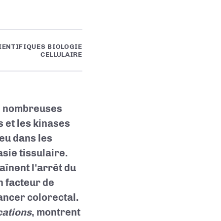
IENTIFIQUES BIOLOGIE
CELLULAIRE
e nombreuses
 et les kinases
ieu dans les
asie tissulaire.
aînent l'arrêt du
un facteur de
ancer colorectal.
ations
, montrent