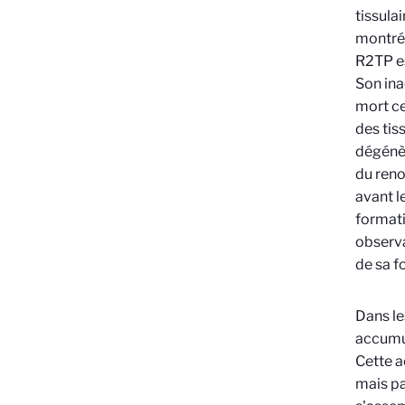
tissula
montré 
R2TP es
Son ina
mort ce
des tis
dégénère
du reno
avant l
format
observa
de sa f
Dans le
accumul
Cette a
mais pa