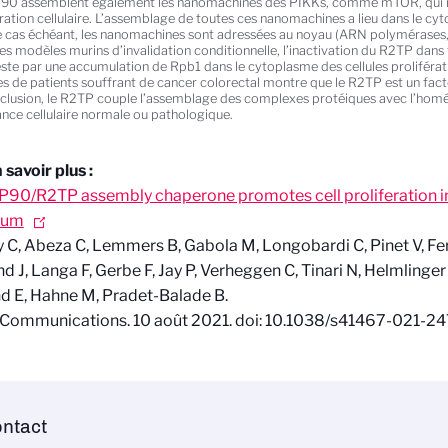
90 assemblent également les nanomachines des PIKKs, comme mTOR, qui rég
ération cellulaire. L’assemblage de toutes ces nanomachines a lieu dans le cy
le cas échéant, les nanomachines sont adressées au noyau (ARN polymérases
es modèles murins d’invalidation conditionnelle, l’inactivation du R2TP dans t
ste par une accumulation de Rpb1 dans le cytoplasme des cellules proliférati
es de patients souffrant de cancer colorectal montre que le R2TP est un fac
clusion, le R2TP couple l’assemblage des complexes protéiques avec l’homéos
ance cellulaire normale ou pathologique.
 savoir plus :
90/R2TP assembly chaperone promotes cell proliferation in 
lium
y C, Abeza
C,
Lemmers
B, Gabola
M, Longobardi
C, Pinet
V, F
nd
J, Langa
F, Gerbe
F, Jay
P, Verheggen
C, Tinari
N, Helmlinger
nd
E, Hahne
M, Pradet-Balade B.
Communications. 10 août 2021. doi:
10.1038/s41467-021-24
ntact