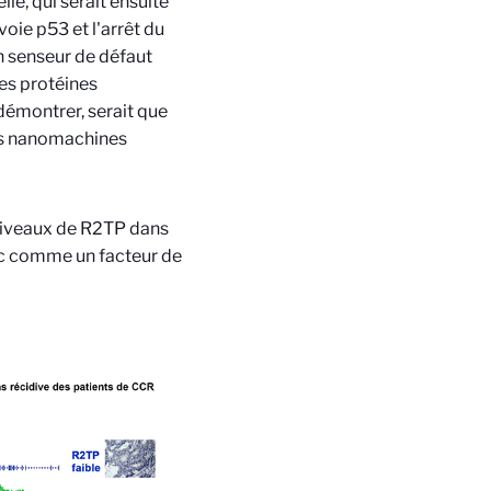
e, qui serait ensuite
oie p53 et l'arrêt du
un senseur de défaut
es protéines
démontrer, serait que
es nanomachines
s niveaux de R2TP dans
nc comme un facteur de