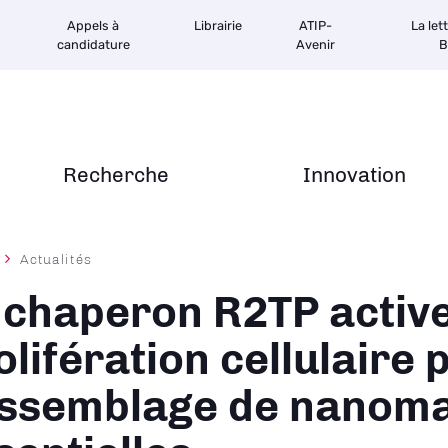
Appels à
Librairie
ATIP-
La let
candidature
Avenir
B
Recherche
Innovation
Actualités
ane
 chaperon R2TP active
olifération cellulaire 
assemblage de nanom