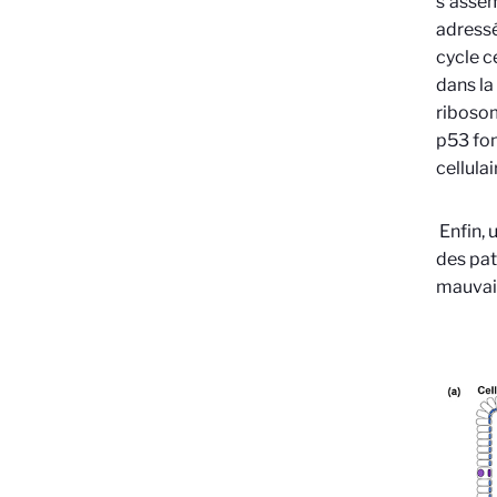
s'assem
adressé
cycle c
dans la
ribosom
p53 fo
cellulai
Enfin, 
des pat
mauvais