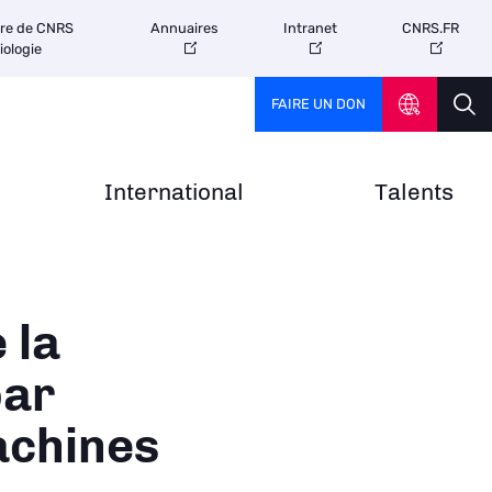
tre de CNRS
Annuaires
Intranet
CNRS.FR
iologie
FAIRE UN DON
International
Talents
 la
par
achines