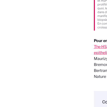
et HSP
prolif
quoi, 
dans d
manife
biopsi
En con
croiss
Pour en
The HSP
epithe
Mauriz
Bremo
Bertra
Nature 
Co