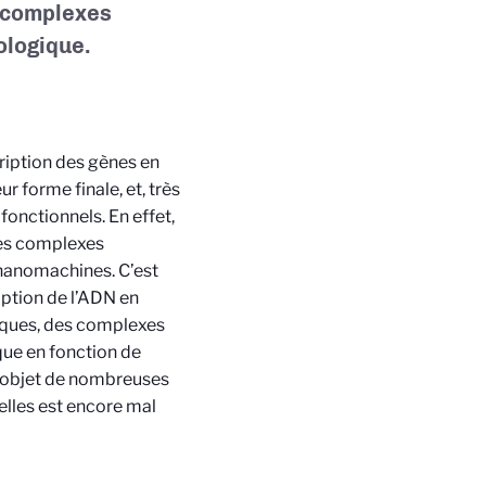
e complexes
ologique.
cription des gènes en
r forme finale, et, très
onctionnels. En effet,
des complexes
 nanomachines. C’est
ption de l’ADN en
iques, des complexes
ue en fonction de
t l’objet de nombreuses
elles est encore mal